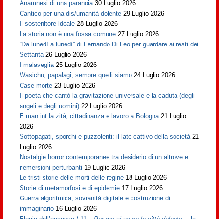
Anamnesi di una paranoia
30 Luglio 2026
Cantico per una dis/umanità dolente
29 Luglio 2026
Il sostenitore ideale
28 Luglio 2026
La storia non è una fossa comune
27 Luglio 2026
“Da lunedì a lunedì” di Fernando Di Leo per guardare ai resti dei
Settanta
26 Luglio 2026
I malaveglia
25 Luglio 2026
Wasichu, papalagi, sempre quelli siamo
24 Luglio 2026
Case morte
23 Luglio 2026
Il poeta che cantò la gravitazione universale e la caduta (degli
angeli e degli uomini)
22 Luglio 2026
E man int la zità, cittadinanza e lavoro a Bologna
21 Luglio
2026
Sottopagati, sporchi e puzzolenti: il lato cattivo della società
21
Luglio 2026
Nostalgie horror contemporanee tra desiderio di un altrove e
riemersioni perturbanti
19 Luglio 2026
Le tristi storie delle morti delle regine
18 Luglio 2026
Storie di metamorfosi e di epidemie
17 Luglio 2026
Guerra algoritmica, sovranità digitale e costruzione di
immaginario
16 Luglio 2026
Elogio dell’eccesso / 11 –
Per me si va ne la città dolente…
la