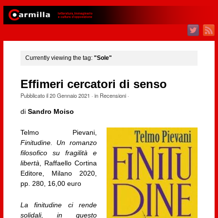
Currently viewing the tag:
"Sole"
Effimeri cercatori di senso
Pubblicato il
20 Gennaio 2021
· in
Recensioni
·
di
Sandro Moiso
Telmo Pievani,
Finitudine. Un romanzo
filosofico su fragilità e
libertà
, Raffaello Cortina
Editore, Milano 2020,
pp. 280, 16,00 euro
La finitudine ci rende
solidali, in questo