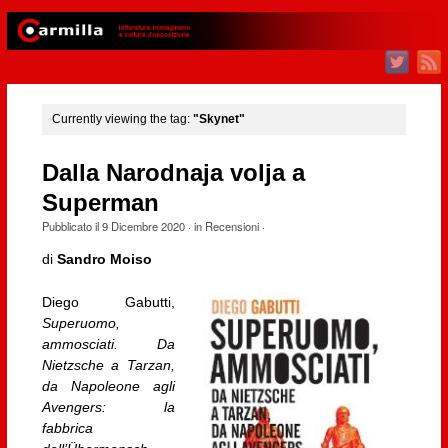
Currently viewing the tag:
"Skynet"
Dalla Narodnaja volja a
Superman
Pubblicato il
9 Dicembre 2020
· in
Recensioni
·
di
Sandro Moiso
Diego Gabutti,
Superuomo,
ammosciati. Da
Nietzsche a Tarzan,
da Napoleone agli
Avengers: la
fabbrica