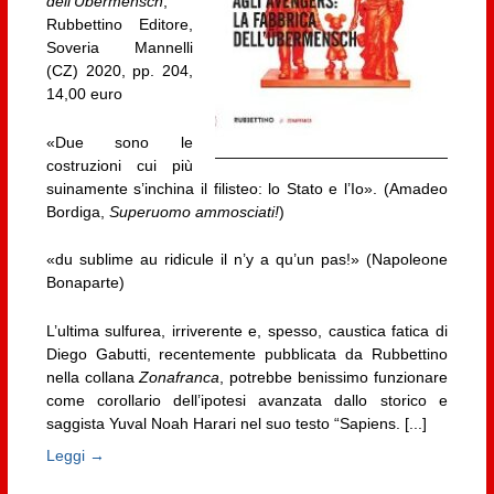
dell’Übermensch
,
Rubbettino Editore,
Soveria Mannelli
(CZ) 2020, pp. 204,
14,00 euro
«Due sono le
costruzioni cui più
suinamente s’inchina il filisteo: lo Stato e l’Io». (Amadeo
Bordiga,
Superuomo ammosciati!
)
«du sublime au ridicule il n’y a qu’un pas!» (Napoleone
Bonaparte)
L’ultima sulfurea, irriverente e, spesso, caustica fatica di
Diego Gabutti, recentemente pubblicata da Rubbettino
nella collana
Zonafranca
, potrebbe benissimo funzionare
come corollario dell’ipotesi avanzata dallo storico e
saggista Yuval Noah Harari nel suo testo “Sapiens. [...]
Leggi →