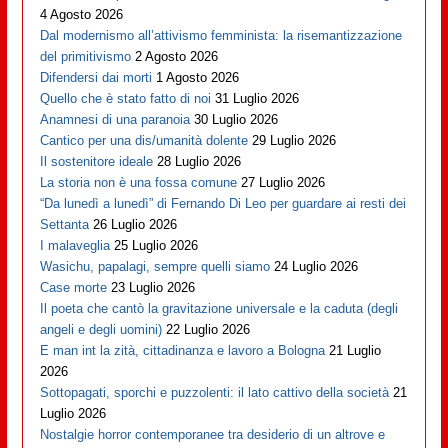
4 Agosto 2026
Dal modernismo all’attivismo femminista: la risemantizzazione
del primitivismo
2 Agosto 2026
Difendersi dai morti
1 Agosto 2026
Quello che è stato fatto di noi
31 Luglio 2026
Anamnesi di una paranoia
30 Luglio 2026
Cantico per una dis/umanità dolente
29 Luglio 2026
Il sostenitore ideale
28 Luglio 2026
La storia non è una fossa comune
27 Luglio 2026
“Da lunedì a lunedì” di Fernando Di Leo per guardare ai resti dei
Settanta
26 Luglio 2026
I malaveglia
25 Luglio 2026
Wasichu, papalagi, sempre quelli siamo
24 Luglio 2026
Case morte
23 Luglio 2026
Il poeta che cantò la gravitazione universale e la caduta (degli
angeli e degli uomini)
22 Luglio 2026
E man int la zità, cittadinanza e lavoro a Bologna
21 Luglio
2026
Sottopagati, sporchi e puzzolenti: il lato cattivo della società
21
Luglio 2026
Nostalgie horror contemporanee tra desiderio di un altrove e