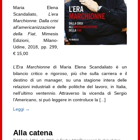
Maria Elena
Scandaliato,
L’era
Marchionne. Dalla crisi
all’americanizzazione
della Fiat
, Mimesis
Edizioni, Milano-
Udine, 2018, pp. 299,
€ 15,00
L’Era Marchionne
di Maria Elena Scandaliato è un
bilancio critico e rigoroso, più che sulla carriera e il
destino di un manager, su una stagione intera delle
relazioni industriali e delle politiche del lavoro, in Italia,
nell’ultimo ventennio. Attraverso la vicenda di Sergio
l’Americano, si può leggere in controluce la [...]
Leggi →
Alla catena
Pubblicato il
29 Luglio 2018
· in
Santi subito! Personaggi da ri(s)valutare
,