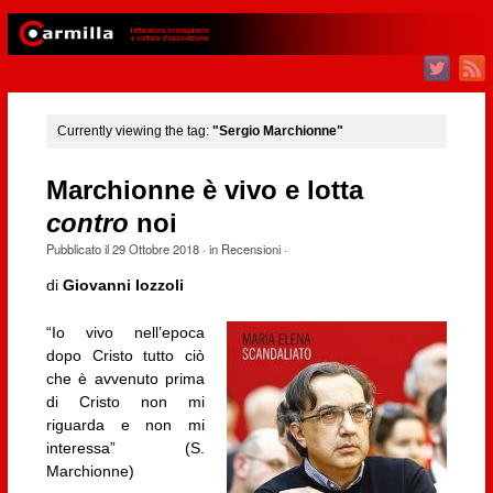
Currently viewing the tag:
"Sergio Marchionne"
Marchionne è vivo e lotta
contro
noi
Pubblicato il
29 Ottobre 2018
· in
Recensioni
·
di
Giovanni Iozzoli
“Io vivo nell’epoca
dopo Cristo tutto ciò
che è avvenuto prima
di Cristo non mi
riguarda e non mi
interessa” (S.
Marchionne)