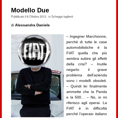
Modello Due
Pubblicato il
8 Ottobre 2012
· in
Schegge taglienti
·
di
Alessandra Daniele
– Ingegner Marchionne,
perché di tutte le case
automobilistiche è la
FIAT quella che più
sembra subire gli effetti
della crisi? – Inutile
negarlo: il grave
problema dell’azienda
sono i modelli obsoleti.
– Quindi lei finalmente
ammette che la Panda
e la 500… – No, io mi
riferisco agli operai. La
FIAT è in difficoltà
perché l’operaio italiano