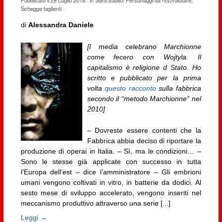
Schegge taglienti
·
di
Alessandra Daniele
[I media celebrano Marchionne
come fecero con Wojtyla. Il
capitalismo è religione d Stato. Ho
scritto e pubblicato per la prima
volta
questo racconto
sulla fabbrica
secondo il “metodo Marchionne” nel
2010]
– Dovreste essere contenti che la
Fabbrica abbia deciso di riportare la
produzione di operai in Italia. – Sì, ma le condizioni… –
Sono le stesse già applicate con successo in tutta
l’Europa dell’est – dice l’amministratore – Gli embrioni
umani vengono coltivati in vitro, in batterie da dodici. Al
sesto mese di sviluppo accelerato, vengono inseriti nel
meccanismo produttivo attraverso una serie [...]
Leggi →