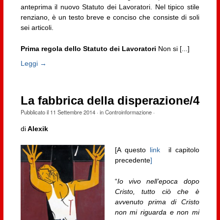
anteprima il nuovo Statuto dei Lavoratori. Nel tipico stile
renziano, è un testo breve e conciso che consiste di soli
sei articoli.
Prima regola
dello Statuto dei Lavoratori
Non si [...]
Leggi →
La fabbrica della disperazione/4
Pubblicato il
11 Settembre 2014
· in
Controinformazione
·
di
Alexik
[A questo
link
il capitolo
precedente
]
“
Io vivo nell’epoca dopo
Cristo, tutto ciò che è
avvenuto prima di Cristo
non mi riguarda e non mi