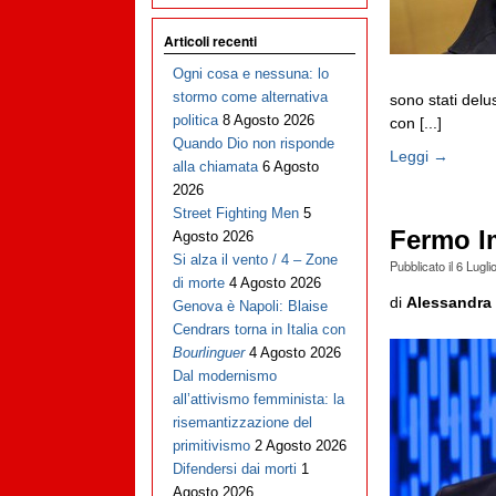
Articoli recenti
Ogni cosa e nessuna: lo
stormo come alternativa
sono stati delus
politica
8 Agosto 2026
con [...]
Quando Dio non risponde
Leggi →
alla chiamata
6 Agosto
2026
Street Fighting Men
5
Fermo I
Agosto 2026
Si alza il vento / 4 – Zone
Pubblicato il
6 Lugli
di morte
4 Agosto 2026
di
Alessandra 
Genova è Napoli: Blaise
Cendrars torna in Italia con
Bourlinguer
4 Agosto 2026
Dal modernismo
all’attivismo femminista: la
risemantizzazione del
primitivismo
2 Agosto 2026
Difendersi dai morti
1
Agosto 2026