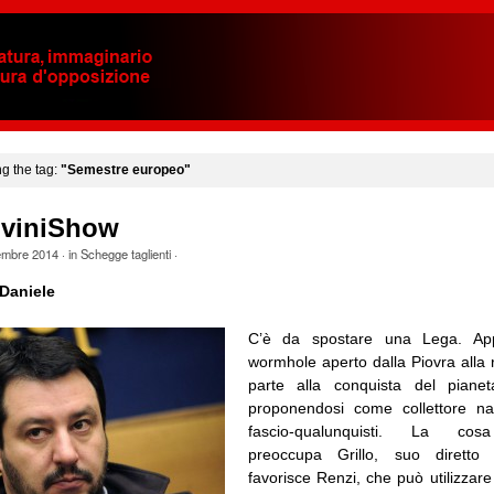
ng the tag:
"Semestre europeo"
viniShow
embre 2014
· in
Schegge taglienti
·
Daniele
C’è da spostare una Lega. Appr
wormhole aperto dalla Piovra alla 
parte alla conquista del piane
proponendosi come collettore naz
fascio-qualunquisti. La cos
preoccupa Grillo, suo dirett
favorisce Renzi, che può utilizzar