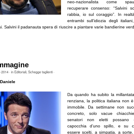
neo-nazionalista come spa
recuperare consenso: “Salvini s
rabbia, io sul coraggio”. In rea
entrambi sull’idiozia degli italian
i. Salvini il padanauta spera di riuscire a piantare varie bandierine verdi
mmagine
o 2014
· in
Editoriali
,
Schegge taglienti
·
Daniele
Da quando ha subito la millanta
renziana, la politica italiana non 
immobile. Da settimane non suc
concreto, solo vacue chiacchi
senatori non eletti possano 
capocchia d’uno spillo, e su
essere scelti, a simpatia, a sorte