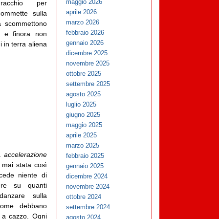
maggio 2026
uracchio per
aprile 2026
commette sulla
marzo 2026
ltà scommettono
febbraio 2026
i, e finora non
gennaio 2026
 in terra aliena
dicembre 2025
novembre 2025
ottobre 2025
settembre 2025
agosto 2025
luglio 2025
giugno 2025
maggio 2025
aprile 2025
marzo 2025
ta
accelerazione
febbraio 2025
è mai stata così
gennaio 2025
cede niente di
dicembre 2024
ere su quanti
novembre 2024
danzare sulla
ottobre 2024
 come debbano
settembre 2024
, a cazzo. Ogni
agosto 2024