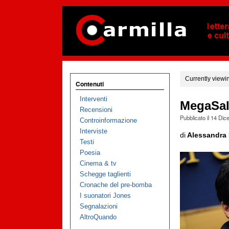
Currently viewi
Contenuti
Interventi
MegaSal
Recensioni
Pubblicato il
14 Dic
Controinformazione
Interviste
di
Alessandra 
Testi
Poesia
Cinema & tv
Schegge taglienti
Cronache del pre-bomba
I suonatori Jones
Segnalazioni
AltroQuando