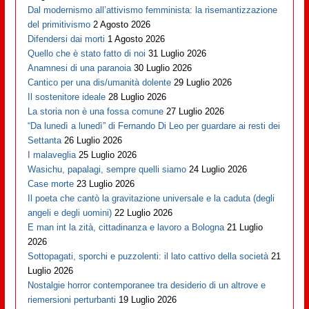
Dal modernismo all’attivismo femminista: la risemantizzazione
del primitivismo
2 Agosto 2026
Difendersi dai morti
1 Agosto 2026
Quello che è stato fatto di noi
31 Luglio 2026
Anamnesi di una paranoia
30 Luglio 2026
Cantico per una dis/umanità dolente
29 Luglio 2026
Il sostenitore ideale
28 Luglio 2026
La storia non è una fossa comune
27 Luglio 2026
“Da lunedì a lunedì” di Fernando Di Leo per guardare ai resti dei
Settanta
26 Luglio 2026
I malaveglia
25 Luglio 2026
Wasichu, papalagi, sempre quelli siamo
24 Luglio 2026
Case morte
23 Luglio 2026
Il poeta che cantò la gravitazione universale e la caduta (degli
angeli e degli uomini)
22 Luglio 2026
E man int la zità, cittadinanza e lavoro a Bologna
21 Luglio
2026
Sottopagati, sporchi e puzzolenti: il lato cattivo della società
21
Luglio 2026
Nostalgie horror contemporanee tra desiderio di un altrove e
riemersioni perturbanti
19 Luglio 2026