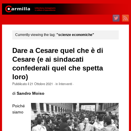
Currently viewing the tag:
"scienze economiche"
Dare a Cesare quel che è di
Cesare (e ai sindacati
confederali quel che spetta
loro)
Pubblicato il
21 Ottobre 2021
· in
Interventi
·
di
Sandro Moiso
Poiché
siamo