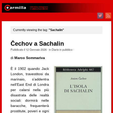
Currently viewing the tag:
"Sachalin"
Čechov a Sachalin
Pubblicato il
12 Gennaio 2026
· in
Diario in pubblico
·
di
Marco Sommariva
È il 1902 quando Jack
London, travestitosi da
marinaio, s’addentra
nell’East End di Londra
per calarsi nella più
disastrata delle realtà
sociali: dormirà nelle
baracche, frequenterà
prostitute, poveri e ogni