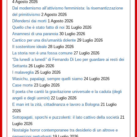
4 Agosto 2026
Dal modernismo all’attivismo femminista: la risemantizzazione
del primitivismo
2 Agosto 2026
Difendersi dai morti
1 Agosto 2026
Quello che è stato fatto di noi
31 Luglio 2026
Anamnesi di una paranoia
30 Luglio 2026
Cantico per una dis/umanità dolente
29 Luglio 2026
Il sostenitore ideale
28 Luglio 2026
La storia non è una fossa comune
27 Luglio 2026
“Da lunedì a lunedì” di Fernando Di Leo per guardare ai resti dei
Settanta
26 Luglio 2026
I malaveglia
25 Luglio 2026
Wasichu, papalagi, sempre quelli siamo
24 Luglio 2026
Case morte
23 Luglio 2026
Il poeta che cantò la gravitazione universale e la caduta (degli
angeli e degli uomini)
22 Luglio 2026
E man int la zità, cittadinanza e lavoro a Bologna
21 Luglio
2026
Sottopagati, sporchi e puzzolenti: il lato cattivo della società
21
Luglio 2026
Nostalgie horror contemporanee tra desiderio di un altrove e
riemersioni perturbanti
19 Luglio 2026