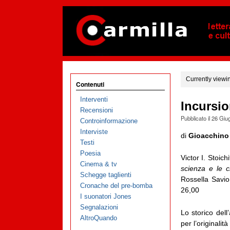
Currently viewi
Contenuti
Interventi
Incursio
Recensioni
Pubblicato il
26 Giu
Controinformazione
Interviste
di
Gioacchino
Testi
Poesia
Victor I. Stoich
Cinema & tv
scienza e le 
Schegge taglienti
Rossella Savio
Cronache del pre-bomba
26,00
I suonatori Jones
Segnalazioni
Lo storico dell’
AltroQuando
per l’originalità