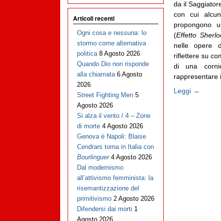
da il Saggiator
con cui alcun
Articoli recenti
propongono un 
Ogni cosa e nessuna: lo
(
Effetto Sherlo
stormo come alternativa
nelle opere d
politica
8 Agosto 2026
riflettere su c
Quando Dio non risponde
di una corni
alla chiamata
6 Agosto
rappresentare i
2026
Leggi →
Street Fighting Men
5
Agosto 2026
Si alza il vento / 4 – Zone
di morte
4 Agosto 2026
Genova è Napoli: Blaise
Cendrars torna in Italia con
Bourlinguer
4 Agosto 2026
Dal modernismo
all’attivismo femminista: la
risemantizzazione del
primitivismo
2 Agosto 2026
Difendersi dai morti
1
Agosto 2026