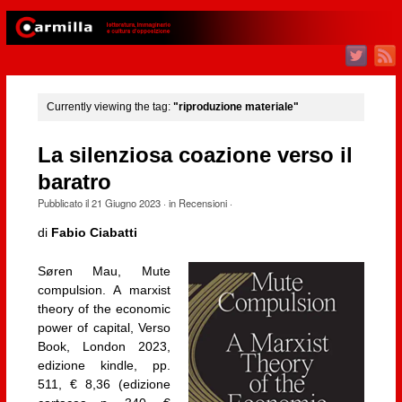
Currently viewing the tag:
"riproduzione materiale"
La silenziosa coazione verso il
baratro
Pubblicato il
21 Giugno 2023
· in
Recensioni
·
di
Fabio Ciabatti
Søren Mau, Mute
compulsion. A marxist
theory of the economic
power of capital, Verso
Book, London 2023,
edizione kindle, pp.
511, € 8,36 (edizione