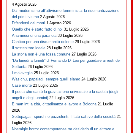
4 Agosto 2026
Dal modernismo all’attivismo femminista: la risemantizzazione
del primitivismo
2 Agosto 2026
Difendersi dai morti
1 Agosto 2026
Quello che è stato fatto di noi
31 Luglio 2026
Anamnesi di una paranoia
30 Luglio 2026
Cantico per una dis/umanità dolente
29 Luglio 2026
Il sostenitore ideale
28 Luglio 2026
La storia non è una fossa comune
27 Luglio 2026
“Da lunedì a lunedì” di Fernando Di Leo per guardare ai resti dei
Settanta
26 Luglio 2026
I malaveglia
25 Luglio 2026
Wasichu, papalagi, sempre quelli siamo
24 Luglio 2026
Case morte
23 Luglio 2026
Il poeta che cantò la gravitazione universale e la caduta (degli
angeli e degli uomini)
22 Luglio 2026
E man int la zità, cittadinanza e lavoro a Bologna
21 Luglio
2026
Sottopagati, sporchi e puzzolenti: il lato cattivo della società
21
Luglio 2026
Nostalgie horror contemporanee tra desiderio di un altrove e