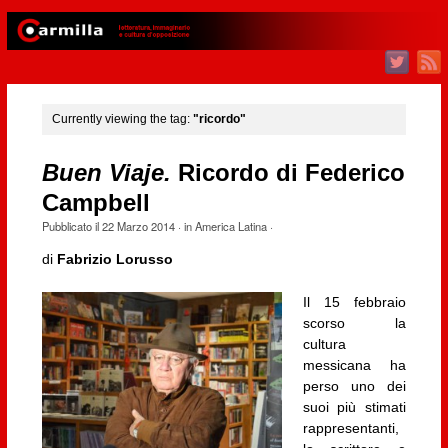
Currently viewing the tag:
"ricordo"
Buen Viaje.
Ricordo di Federico
Campbell
Pubblicato il
22 Marzo 2014
· in
America Latina
·
di
Fabrizio Lorusso
Il 15 febbraio
scorso la
cultura
messicana ha
perso uno dei
suoi più stimati
rappresentanti,