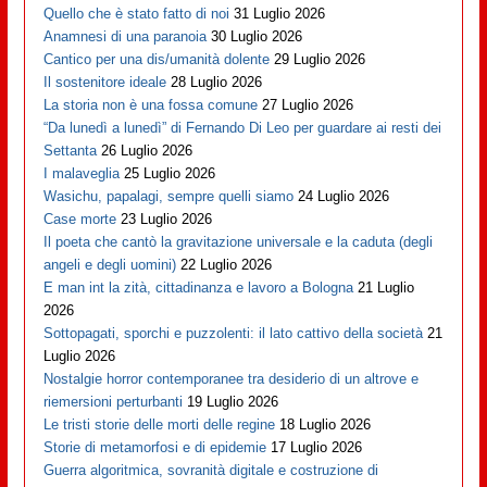
Quello che è stato fatto di noi
31 Luglio 2026
Anamnesi di una paranoia
30 Luglio 2026
Cantico per una dis/umanità dolente
29 Luglio 2026
Il sostenitore ideale
28 Luglio 2026
La storia non è una fossa comune
27 Luglio 2026
“Da lunedì a lunedì” di Fernando Di Leo per guardare ai resti dei
Settanta
26 Luglio 2026
I malaveglia
25 Luglio 2026
Wasichu, papalagi, sempre quelli siamo
24 Luglio 2026
Case morte
23 Luglio 2026
Il poeta che cantò la gravitazione universale e la caduta (degli
angeli e degli uomini)
22 Luglio 2026
E man int la zità, cittadinanza e lavoro a Bologna
21 Luglio
2026
Sottopagati, sporchi e puzzolenti: il lato cattivo della società
21
Luglio 2026
Nostalgie horror contemporanee tra desiderio di un altrove e
riemersioni perturbanti
19 Luglio 2026
Le tristi storie delle morti delle regine
18 Luglio 2026
Storie di metamorfosi e di epidemie
17 Luglio 2026
Guerra algoritmica, sovranità digitale e costruzione di