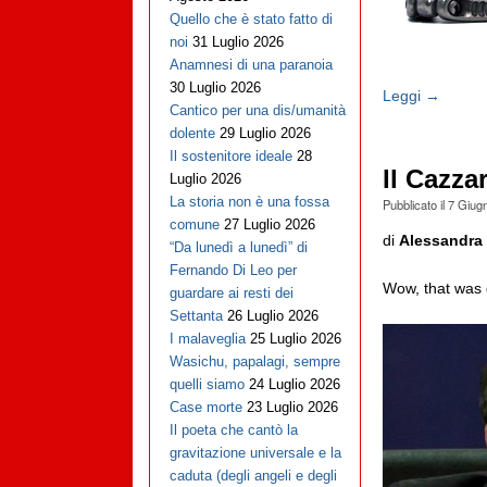
Quello che è stato fatto di
noi
31 Luglio 2026
Anamnesi di una paranoia
30 Luglio 2026
Leggi →
Cantico per una dis/umanità
dolente
29 Luglio 2026
Il sostenitore ideale
28
Il Cazza
Luglio 2026
La storia non è una fossa
Pubblicato il
7 Giug
comune
27 Luglio 2026
di
Alessandra 
“Da lunedì a lunedì” di
Fernando Di Leo per
Wow, that was 
guardare ai resti dei
Settanta
26 Luglio 2026
I malaveglia
25 Luglio 2026
Wasichu, papalagi, sempre
quelli siamo
24 Luglio 2026
Case morte
23 Luglio 2026
Il poeta che cantò la
gravitazione universale e la
caduta (degli angeli e degli