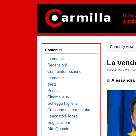
Currently viewi
Contenuti
Interventi
La vende
Recensioni
Pubblicato il
23 Giu
Controinformazione
Interviste
di
Alessandra 
Testi
Poesia
Cinema & tv
Schegge taglienti
Cronache del pre-bomba
I suonatori Jones
Segnalazioni
AltroQuando