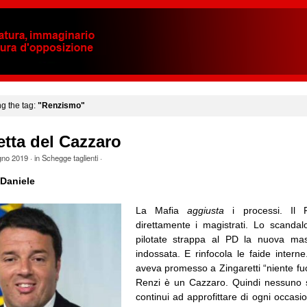
ng the tag:
"Renzismo"
tta del Cazzaro
gno 2019
· in
Schegge taglienti
·
Daniele
La Mafia
aggiusta
i processi. I
direttamente i magistrati. Lo scanda
pilotate strappa al PD la nuova ma
indossata. E rinfocola le faide intern
aveva promesso a Zingaretti “niente f
Renzi è un Cazzaro. Quindi nessuno s
continui ad approfittare di ogni occasi