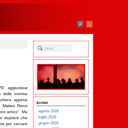
l PD
aggiustava
lo delle nomine
schera appena
Archivi
e. Matteo Renzi
agosto 2026
uoco amico”. Ma
luglio 2026
i stupisce che
giugno 2026
one per cercare