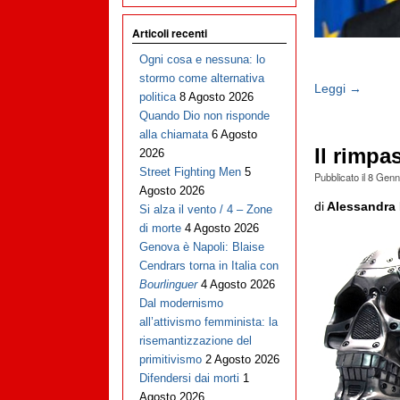
Articoli recenti
Ogni cosa e nessuna: lo
stormo come alternativa
Leggi →
politica
8 Agosto 2026
Quando Dio non risponde
alla chiamata
6 Agosto
Il rimpa
2026
Street Fighting Men
5
Pubblicato il
8 Genn
Agosto 2026
di
Alessandra 
Si alza il vento / 4 – Zone
di morte
4 Agosto 2026
Genova è Napoli: Blaise
Cendrars torna in Italia con
Bourlinguer
4 Agosto 2026
Dal modernismo
all’attivismo femminista: la
risemantizzazione del
primitivismo
2 Agosto 2026
Difendersi dai morti
1
Agosto 2026