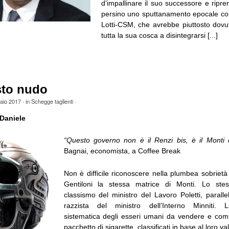
d’impallinare il suo successore e riprend
persino uno sputtanamento epocale co
Lotti-CSM, che avrebbe piuttosto dovut
tutta la sua cosca a disintegrarsi [...]
sto nudo
aio 2017
· in
Schegge taglienti
·
Daniele
“Questo governo non è il Renzi bis, è il Monti 
Bagnai, economista, a Coffee Break
Non è difficile riconoscere nella plumbea sobrietà
Gentiloni la stessa matrice di Monti. Lo ste
classismo del ministro del Lavoro Poletti, paralle
razzista del ministro dell’Interno Minniti. L
sistematica degli esseri umani da vendere e co
pacchetto di sigarette, classificati in base al loro v