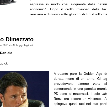
espressa in modo così eloquente dalla definiz
economici”. Dopo il crollo rovinoso della facc
renziana è di nuovo sotto gli occhi di tutti il volto met
ro Dimezzato
no 2015
· in
Schegge taglienti
·
Daniele
quick.
A quanto pare la Golden Age d
durata meno di un anno. Gli ag
prevedevano almeno
venti
si
contorcendo in una patetica marcia 
PD sono ai materassi. Il solo
val
Renzi era essere un vincente. L’
spingeva quasi tutti nel suo parti