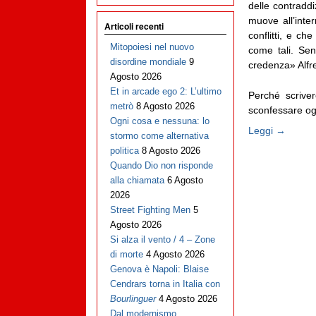
delle contraddiz
muove all’inte
Articoli recenti
conflitti, e ch
Mitopoiesi nel nuovo
come tali. Se
disordine mondiale
9
credenza» Alfr
Agosto 2026
Et in arcade ego 2: L’ultimo
Perché scriver
metrò
8 Agosto 2026
sconfessare ogg
Ogni cosa e nessuna: lo
Leggi →
stormo come alternativa
politica
8 Agosto 2026
Quando Dio non risponde
alla chiamata
6 Agosto
2026
Street Fighting Men
5
Agosto 2026
Si alza il vento / 4 – Zone
di morte
4 Agosto 2026
Genova è Napoli: Blaise
Cendrars torna in Italia con
Bourlinguer
4 Agosto 2026
Dal modernismo