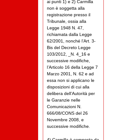
ai punti 1) e 2) Carmilla
non è soggetta alla
registrazione presso il
Tribunale, ossia alla
Legge 1948 N. 47,
richiamata dalla Legge
62/2001, nonché l’Art. 3-
Bis del Decreto Legge
103/2012, _N. 4_16 e
successive modifiche,
l’Articolo 16 della Legge 7
Marzo 2001, N. 62 e ad
essa non si applicano le
disposizioni di cui alla
delibera dell'Autorità per
le Garanzie nelle
Comunicazioni N.
666/08/CONS del 26
Novembre 2008, e
successive modifiche.
4) Carmilla è composta da