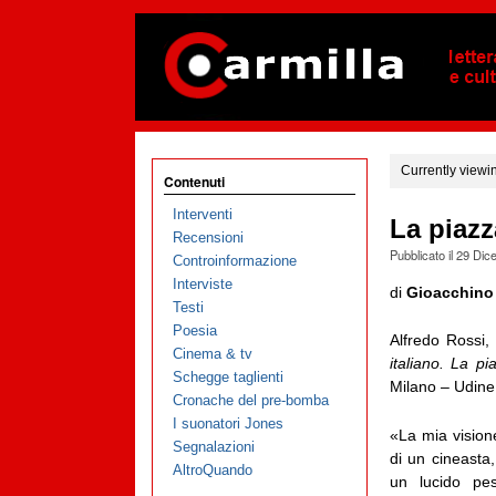
Currently viewi
Contenuti
Interventi
La piazz
Recensioni
Pubblicato il
29 Dic
Controinformazione
Interviste
di
Gioacchino
Testi
Poesia
Alfredo Rossi
Cinema & tv
italiano. La pi
Schegge taglienti
Milano – Udine
Cronache del pre-bomba
I suonatori Jones
«La mia vision
Segnalazioni
di un cineasta,
AltroQuando
un lucido pes