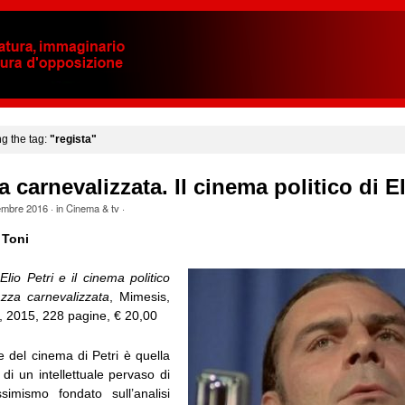
ng the tag:
"regista"
a carnevalizzata. Il cinema politico di El
embre 2016
· in
Cinema & tv
·
 Toni
,
Elio Petri e il cinema politico
azza carnevalizzata
, Mimesis,
, 2015, 228 pagine, € 20,00
e del cinema di Petri è quella
 di un intellettuale pervaso di
simismo fondato sull’analisi