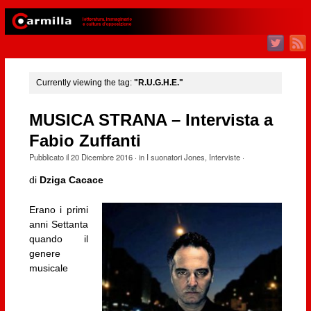
Currently viewing the tag:
"R.U.G.H.E."
MUSICA STRANA – Intervista a
Fabio Zuffanti
Pubblicato il
20 Dicembre 2016
· in
I suonatori Jones
,
Interviste
·
di
Dziga Cacace
Erano i primi
anni Settanta
quando il
genere
musicale