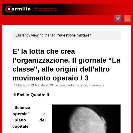
Currently viewing the tag:
"questione militare"
E’ la lotta che crea
l’organizzazione. Il giornale “La
classe”, alle origini dell’altro
movimento operaio / 3
Pubblicato il
13 Agosto 2023
· in
Controinformazione
,
Interventi
·
di
Emilio Quadrelli
“Scienza
operaia” e
“piano del
capitale”