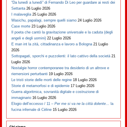
“Da lunedì a lunedì” di Fernando Di Leo per guardare ai resti dei
Settanta
26 Luglio 2026
I malaveglia
25 Luglio 2026
Wasichu, papalagi, sempre quelli siamo
24 Luglio 2026
Case morte
23 Luglio 2026
Il poeta che cantò la gravitazione universale e la caduta (degli
angeli e degli uomini)
22 Luglio 2026
E man int la zità, cittadinanza e lavoro a Bologna
21 Luglio
2026
Sottopagati, sporchi e puzzolenti: il lato cattivo della società
21
Luglio 2026
Nostalgie horror contemporanee tra desiderio di un altrove e
riemersioni perturbanti
19 Luglio 2026
Le tristi storie delle morti delle regine
18 Luglio 2026
Storie di metamorfosi e di epidemie
17 Luglio 2026
Guerra algoritmica, sovranità digitale e costruzione di
immaginario
16 Luglio 2026
Elogio dell’eccesso / 11 –
Per me si va ne la città dolente…
la
fucina infernale di Cèline
15 Luglio 2026
Chi siamo