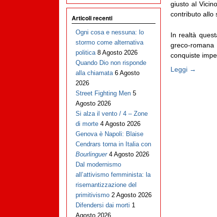
giusto al Vicin
contributo allo 
Articoli recenti
Ogni cosa e nessuna: lo
In realtà quest
stormo come alternativa
greco-romana n
politica
8 Agosto 2026
conquiste imperi
Quando Dio non risponde
Leggi →
alla chiamata
6 Agosto
2026
Street Fighting Men
5
Agosto 2026
Si alza il vento / 4 – Zone
di morte
4 Agosto 2026
Genova è Napoli: Blaise
Cendrars torna in Italia con
Bourlinguer
4 Agosto 2026
Dal modernismo
all’attivismo femminista: la
risemantizzazione del
primitivismo
2 Agosto 2026
Difendersi dai morti
1
Agosto 2026