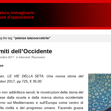
ng the tag:
"potenze talassocratiche"
imiti dell’Occidente
tembre 2017
· in
Interventi
,
Recensioni
·
so
pan,
LE VIE DELLA SETA. Una nuova storia del
dori 2017, pp.725, € 35,00
non addirittura secoli, le ricostruzioni della storia del
e dalla scuola e dalla ricerca storica occidentale
rno sul Mediterraneo e sull’Europa come centro di
ella civiltà e del progresso umano. Facendo grazia