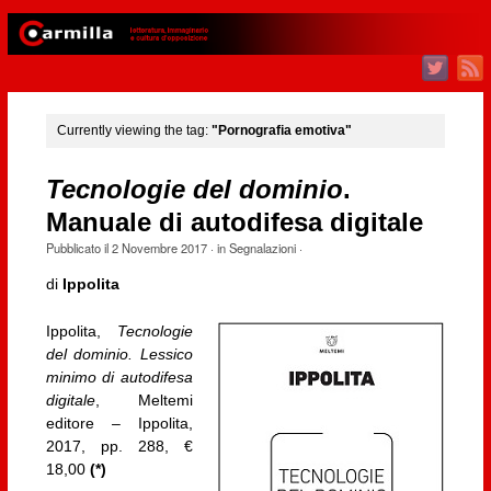
Currently viewing the tag:
"Pornografia emotiva"
Tecnologie del dominio
.
Manuale di autodifesa digitale
Pubblicato il
2 Novembre 2017
· in
Segnalazioni
·
di
Ippolita
Ippolita,
Tecnologie
del dominio. Lessico
minimo di autodifesa
digitale
, Meltemi
editore – Ippolita,
2017, pp. 288, €
18,00
(*)