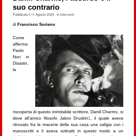
suo contrario
Pubblicato il
11 Agosto 2025
· in
Interventi
·
di
Francisco Soriano
Come
afferma
Paolo
Nori in
Disastri,
la
riscoperta di questo inimitabile scrittore, Daniil Charms, si
deve all’amico filosofo Jakov Druskin
1
, il quale aveva
ritrovato fra le macerie della sua casa una valigia con i
manoscritti e li aveva sottratti in questo modo a un