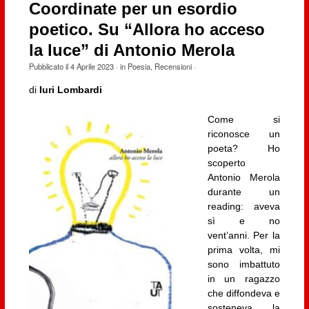
Coordinate per un esordio
poetico. Su “Allora ho acceso
la luce” di Antonio Merola
Pubblicato il
4 Aprile 2023
· in
Poesia
,
Recensioni
·
di
Iuri Lombardi
Come si
riconosce un
poeta? Ho
scoperto
Antonio Merola
durante un
reading: aveva
sì e no
vent’anni. Per la
prima volta, mi
sono imbattuto
in un ragazzo
che diffondeva e
sosteneva la