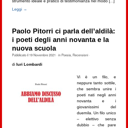
strumento ideale e pratico di testimonianza nel modo [...]
Leggi →
Paolo Pitorri ci parla dell’aldilà:
i poeti degli anni novanta e la
nuova scuola
Pubblicato il
19 Novembre 2021
· in
Poesia
,
Recensioni
·
di
Iuri Lombardi
Vi è un filo, e
neppure tanto sottile,
che sembra unire i
poeti nati negli anni
novanta e i
giovanissimi del
duemila. Un filo unico
– elettivo senza
dubbio – che pare