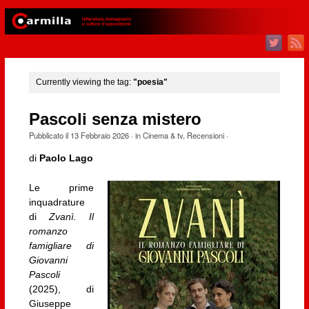
Currently viewing the tag:
"poesia"
Pascoli senza mistero
Pubblicato il
13 Febbraio 2026
· in
Cinema & tv
,
Recensioni
·
di
Paolo Lago
Le prime
inquadrature
di
Zvanì. Il
romanzo
famigliare di
Giovanni
Pascoli
(2025), di
Giuseppe