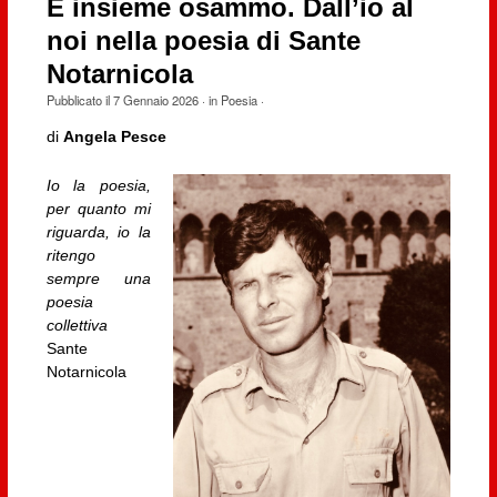
E insieme osammo. Dall’io al
noi nella poesia di Sante
Notarnicola
Pubblicato il
7 Gennaio 2026
· in
Poesia
·
di
Angela Pesce
Io la poesia,
per quanto mi
riguarda, io la
ritengo
sempre una
poesia
collettiva
Sante
Notarnicola