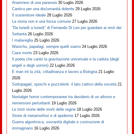
Anamnesi di una paranoia
30 Luglio 2026
Cantico per una dis/umanità dolente
29 Luglio 2026
Il sostenitore ideale
28 Luglio 2026
La storia non è una fossa comune
27 Luglio 2026
“Da lunedì a lunedì” di Fernando Di Leo per guardare ai resti dei
Settanta
26 Luglio 2026
I malaveglia
25 Luglio 2026
Wasichu, papalagi, sempre quelli siamo
24 Luglio 2026
Case morte
23 Luglio 2026
Il poeta che cantò la gravitazione universale e la caduta (degli
angeli e degli uomini)
22 Luglio 2026
E man int la zità, cittadinanza e lavoro a Bologna
21 Luglio
2026
Sottopagati, sporchi e puzzolenti: il lato cattivo della società
21
Luglio 2026
Nostalgie horror contemporanee tra desiderio di un altrove e
riemersioni perturbanti
19 Luglio 2026
Le tristi storie delle morti delle regine
18 Luglio 2026
Storie di metamorfosi e di epidemie
17 Luglio 2026
Guerra algoritmica, sovranità digitale e costruzione di
immaginario
16 Luglio 2026