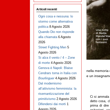
Articoli recenti
Ogni cosa e nessuna: lo
stormo come alternativa
politica
8 Agosto 2026
Quando Dio non risponde
alla chiamata
6 Agosto
2026
Street Fighting Men
5
Agosto 2026
Si alza il vento / 4 – Zone
di morte
4 Agosto 2026
Genova è Napoli: Blaise
nella memoria d
Cendrars torna in Italia con
e un insegnam
Bourlinguer
4 Agosto 2026
Dal modernismo
all’attivismo femminista: la
risemantizzazione del
Ci si ammala 
primitivismo
2 Agosto 2026
detto cosa, c
Difendersi dai morti
1
prima di dire
Agosto 2026