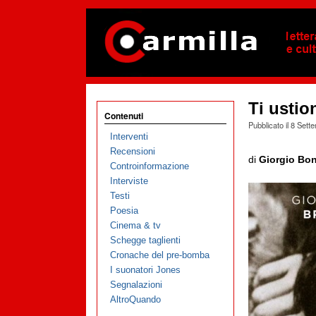
Ti ustio
Contenuti
Pubblicato il
8 Sett
Interventi
Recensioni
di
Giorgio Bo
Controinformazione
Interviste
Testi
Poesia
Cinema & tv
Schegge taglienti
Cronache del pre-bomba
I suonatori Jones
Segnalazioni
AltroQuando