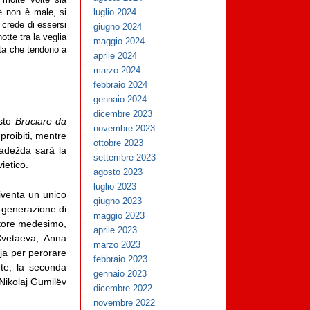
 molte volte sia
luglio 2024
e non è male, si
i crede di essersi
giugno 2024
otte tra la veglia
maggio 2024
ita che tendono a
aprile 2024
marzo 2024
febbraio 2024
gennaio 2024
dicembre 2023
esto
Bruciare da
novembre 2023
proibiti, mentre
ottobre 2023
Nadežda sarà la
settembre 2023
ietico.
agosto 2023
luglio 2023
iventa un unico
giugno 2023
a generazione di
maggio 2023
autore medesimo,
aprile 2023
Cvetaeva, Anna
marzo 2023
ija per perorare
febbraio 2023
rte, la seconda
gennaio 2023
 Nikolaj Gumilëv
dicembre 2022
novembre 2022