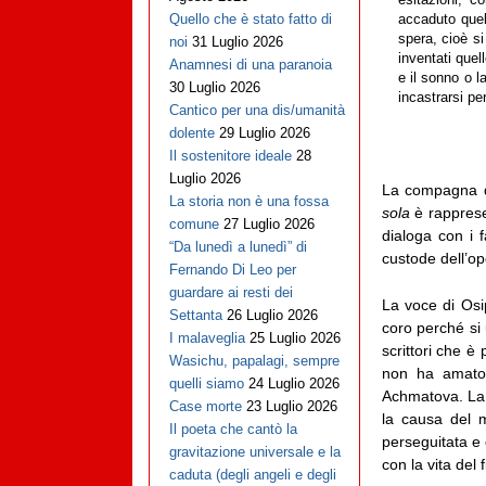
esitazioni, 
Quello che è stato fatto di
accaduto quel
spera, cioè si
noi
31 Luglio 2026
inventati quel
Anamnesi di una paranoia
e il sonno o l
30 Luglio 2026
incastrarsi pe
Cantico per una dis/umanità
dolente
29 Luglio 2026
Il sostenitore ideale
28
Luglio 2026
La compagna di
La storia non è una fossa
sola
è rapprese
comune
27 Luglio 2026
dialoga con i 
“Da lunedì a lunedì” di
custode dell’ope
Fernando Di Leo per
guardare ai resti dei
La voce di Osi
Settanta
26 Luglio 2026
coro perché si 
I malaveglia
25 Luglio 2026
scrittori che è
Wasichu, papalagi, sempre
non ha amato 
quelli siamo
24 Luglio 2026
Achmatova. La p
Case morte
23 Luglio 2026
la causa del m
Il poeta che cantò la
perseguitata e 
gravitazione universale e la
con la vita del
caduta (degli angeli e degli