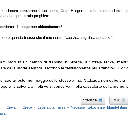
 mie labbra carezzano il tuo nome, Osip. E ogni notte lotto contro l’oblio, 
e anche questa mia preghiera.
 perdermi. Ti prego non abbandonarmi!
 sorriso quando ti dissi che il mio nome, Nadežda, significa speranza?
am morì in un campo di transito in Siberia, a Vtoraja rečka, mentr
ata della morte sembra, secondo le testimonianze più attendibili, il 27
l suo arresto, nel maggio dello stesso anno, Nadežda non ebbe più n
 opera fu salvata e molti versi conservati nella cassaforte della memoria
Stampa
PDF
Giovanni Greco
•
Letteratura russa
•
Nadežda Jakovlevna Mandel'štam
esia