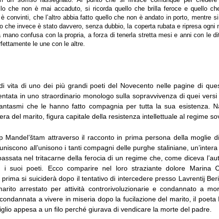
con un sorriso rassegnato. Al punto che si finisce comunque per credere
lo che non è mai accaduto, si ricorda quello che brilla feroce e quello ch
 è convinti, che l’altro abbia fatto quello che non è andato in porto, mentre s
lo che invece è stato davvero, senza dubbio, la coperta rubata e ripresa ogni n
a mano confusa con la propria, a forza di tenerla stretta mesi e anni con le d
rfettamente le une con le altre.
 vita di uno dei più grandi poeti del Novecento nelle pagine di qu
ntata in uno straordinario monologo sulla sopravvivenza di quei versi 
fantasmi che le hanno fatto compagnia per tutta la sua esistenza. 
ra del marito, figura capitale della resistenza intellettuale al regime sov
p Mandel’štam attraverso il racconto in prima persona della moglie d
uniscono all’unisono i tanti compagni delle purghe staliniane, un’inter
 passata nel tritacarne della ferocia di un regime che, come diceva l’
i suoi poeti. Ecco comparire nel loro straziante dolore Marina 
rima si suiciderà dopo il tentativo di intercedere presso Lavrentij Ber
arito arrestato per attività controrivoluzionarie e condannato a mo
condannata a vivere in miseria dopo la fucilazione del marito, il poeta
 figlio appesa a un filo perché giurava di vendicare la morte del padre.