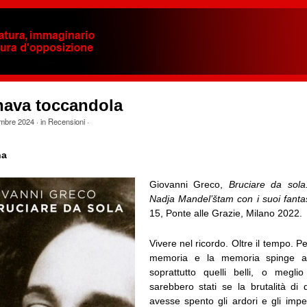
nava toccandola
embre 2024
· in
Recensioni
·
na
Giovanni Greco,
Bruciare da sola
Nadja Mandel’štam con i suoi fant
15, Ponte alle Grazie, Milano 2022.
Vivere nel ricordo. Oltre il tempo. P
memoria e la memoria spinge ava
soprattutto quelli belli, o megli
sarebbero stati se la brutalità di
avesse spento gli ardori e gli impe