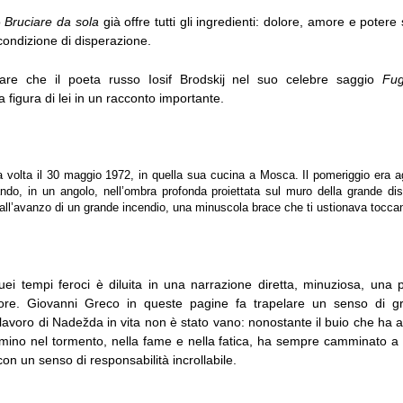
ro
Bruciare da sola
già offre tutti gli ingredienti: dolore, amore e potere 
condizione di disperazione.
dare che il poeta russo Iosif Brodskij nel suo celebre saggio
Fug
a figura di lei in un racconto importante.
ma volta il 30 maggio 1972, in quella sua cucina a Mosca. Il pomeriggio era agl
do, in un angolo, nell’ombra profonda proiettata sul muro della grande d
all’avanzo di un grande incendio, una minuscola brace che ti ustionava tocca
uei tempi feroci è diluita in una narrazione diretta, minuziosa, una
lore. Giovanni Greco in queste pagine fa trapelare un senso di gra
 lavoro di Nadežda in vita non è stato vano: nonostante il buio che ha
ino nel tormento, nella fame e nella fatica, ha sempre camminato a te
 con un senso di responsabilità incrollabile.