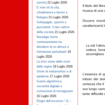
uomini)
22 Luglio 2026
Il titolo del lib
E man int la zità,
musica di una 
cittadinanza e lavoro a
Bologna
21 Luglio 2026
Occorre ricor
Sottopagati, sporchi e
caratterizzerà l
puzzolenti: il lato cattivo
della società
21 Luglio 2026
Nostalgie horror
contemporanee tra
La vidi l’ulti
desiderio di un altrove e
sedeva, fuman
riemersioni perturbanti
19
assomigliava 
Luglio 2026
Le tristi storie delle morti
delle regine
18 Luglio 2026
Storie di metamorfosi e di
L’essenza di q
epidemie
17 Luglio 2026
tributo del do
Guerra algoritmica,
certezza che il
sovranità digitale e
suo lungo camm
costruzione di immaginario
tante difficoltà
16 Luglio 2026
Elogio dell’eccesso / 11 –