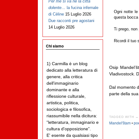
Per me si va ne la città
dolente…
la fucina infernale
Ogni notte le
di Cèline
15 Luglio 2026
questa bocca 
Due racconti pre agostani
14 Luglio 2026
Ti prego, non
Ricordi il tuo
Chi siamo
1) Carmilla è un blog
Osip Mandel’št
dedicato alla letteratura di
Vladivostock. D
genere, alla critica
dell'immaginario
Dal momento de
dominante e alla
parte della sua
riflessione culturale,
artistica, politica,
sociologica e filosofica,
riassumibile nella dicitura:
TAGGED WITH →
“letteratura, immaginario e
Mandel'štam
•
po
cultura d'opposizione”.
E' esente da qualsiasi tipo