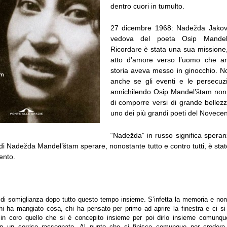
dentro cuori in tumulto.
27 dicembre 1968: Nadežda Jakov
vedova del poeta Osip Mandel’
Ricordare è stata una sua missione
atto d’amore verso l’uomo che a
storia aveva messo in ginocchio. No
anche se gli eventi e le persecuz
annichilendo Osip Mandel’štam no
di comporre versi di grande bellezz
uno dei più grandi poeti del Novecen
“Nadežda” in russo significa sper
i Nadežda Mandel’štam sperare, nonostante tutto e contro tutti, è sta
ento.
di somiglianza dopo tutto questo tempo insieme. S’infetta la memoria e non
hi ha mangiato cosa, chi ha pensato per primo ad aprire la finestra e ci s
 in coro quello che si è concepito insieme per poi dirlo insieme comunqu