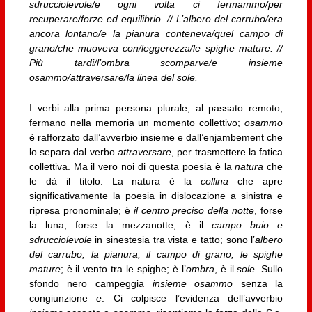
sdrucciolevole/e ogni volta ci fermammo/per
recuperare/forze ed equilibrio. // L’albero del carrubo/era
ancora lontano/e la pianura conteneva/quel campo di
grano/che muoveva con/leggerezza/le spighe mature. //
Più tardi/l’ombra scomparve/e insieme
osammo/attraversare/la linea del sole.
I verbi alla prima persona plurale, al passato remoto,
fermano nella memoria un momento collettivo;
osammo
è rafforzato dall’avverbio insieme e dall’enjambement che
lo separa dal verbo
attraversare
, per trasmettere la fatica
collettiva. Ma il vero noi di questa poesia è la
natura
che
le dà il titolo. La natura è la
collina
che apre
significativamente la poesia in dislocazione a sinistra e
ripresa pronominale; è
il centro preciso della notte
, forse
la luna, forse la mezzanotte; è il
campo buio e
sdrucciolevole
in sinestesia tra vista e tatto; sono l’
albero
del carrubo, la pianura, il campo di grano, le spighe
mature
; è il vento tra le spighe; è l’
ombra
, è il
sole
. Sullo
sfondo nero campeggia
insieme osammo
senza la
congiunzione
e
. Ci colpisce l’evidenza dell’avverbio