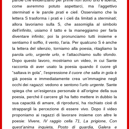
parole che evidenziano per prime non sono urlo e libertà,
come avremmo potuto aspettarci, ma l’aggettivo
sterminati
e le parole
prati
e
cieli
. Osserviamo che la
lettera S trasforma i prati e i cieli da limitati a
sterminati
;
allora lavoriamo sulla S, che assomiglia al simbolo
dell’infinito, usiamo il tatto e la maneggiamo per farla
diventare infinito; poi la pronunciamo tutti insieme e
sentiamo il soffio, il vento, l’aria. Per qualcuno S è anche
la lettera del silenzio, torniamo alla poesia, ritagliamo la
parola
urlo
,
urgente urlo
, e l’attacchiamo sullo sfondo.
Dopo questo lavoro, mostriamo un video, in cui Sante
racconta di aver usato la poesia quando il cuore gli
“saltava in gola”, l’espressione
il cuore che salta in gola
è
già poesia e immediatamente crea un’immagine negli
occhi dei ragazzi: vedono e sentono l’
urlo urgente
. Sante
spiega che un’esigenza personale è all’origine della sua
poesia, perché il carcere gli ha fatto mettere in dubbio la
sua capacità di amare, di riprodursi, ha rischiato cioè di
strappargli la percezione di essere vivo. Dopo il video
proponiamo ai ragazzi di lavorare insieme con altre le
poesie:
Vivere, IV raggio cella 71, La prigione, Con
quest’anima inquieta, Posto di guardia, Galera e