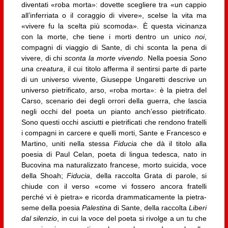
diventati «roba morta»: dovette scegliere tra «un cappio
all’inferriata o il coraggio di vivere», scelse la vita ma
«vivere fu la scelta più scomoda». È questa vicinanza
con la morte, che tiene i morti dentro un unico
noi
,
compagni di viaggio di Sante, di chi sconta la pena di
vivere, di chi
sconta la morte vivendo
. Nella poesia
Sono
una creatura
, il cui titolo afferma il sentirsi parte di parte
di un universo vivente, Giuseppe Ungaretti descrive un
universo pietrificato, arso, «roba morta»: è la pietra del
Carso, scenario dei degli orrori della guerra, che lascia
negli occhi del poeta un pianto anch’esso pietrificato.
Sono questi occhi asciutti e pietrificati che rendono fratelli
i compagni in carcere e quelli morti, Sante e Francesco e
Martino, uniti nella stessa
Fiducia
che dà il titolo alla
poesia di Paul Celan, poeta di lingua tedesca, nato in
Bucovina ma naturalizzato francese, morto suicida, voce
della Shoah;
Fiducia
, della raccolta Grata di parole, si
chiude con il verso «come vi fossero ancora fratelli
perché vi è pietra» e ricorda drammaticamente la pietra-
seme della poesia
Palestina
di Sante, della raccolta
Liberi
dal silenzio
, in cui la voce del poeta si rivolge a un tu che