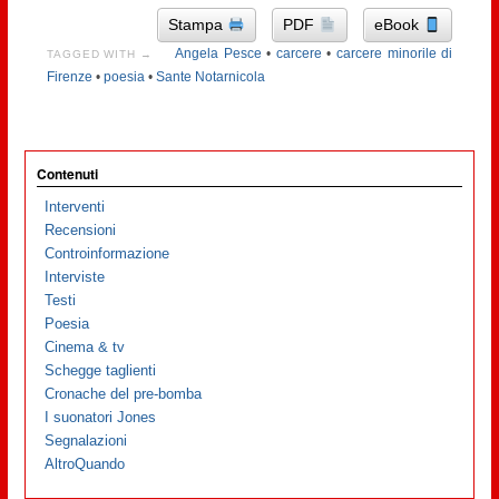
Stampa
PDF
eBook
Angela Pesce
•
carcere
•
carcere minorile di
TAGGED WITH →
Firenze
•
poesia
•
Sante Notarnicola
Contenuti
Interventi
Recensioni
Controinformazione
Interviste
Testi
Poesia
Cinema & tv
Schegge taglienti
Cronache del pre-bomba
I suonatori Jones
Segnalazioni
AltroQuando