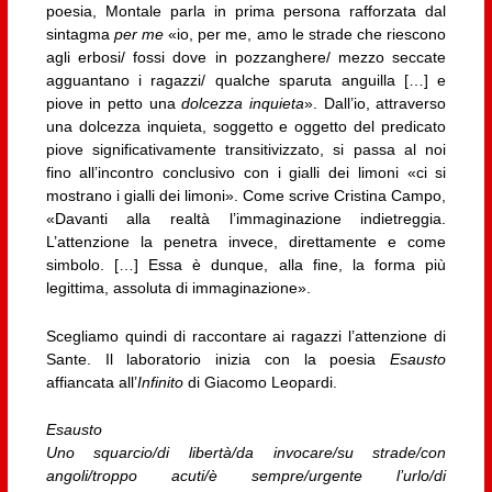
poesia, Montale parla in prima persona rafforzata dal
sintagma
per me
«io, per me, amo le strade che riescono
agli erbosi/ fossi dove in pozzanghere/ mezzo seccate
agguantano i ragazzi/ qualche sparuta anguilla […] e
piove in petto una
dolcezza inquieta
». Dall’io, attraverso
una dolcezza inquieta, soggetto e oggetto del predicato
piove significativamente transitivizzato, si passa al noi
fino all’incontro conclusivo con i gialli dei limoni «ci si
mostrano i gialli dei limoni». Come scrive Cristina Campo,
«Davanti alla realtà l’immaginazione indietreggia.
L’attenzione la penetra invece, direttamente e come
simbolo. […] Essa è dunque, alla fine, la forma più
legittima, assoluta di immaginazione».
Scegliamo quindi di raccontare ai ragazzi l’attenzione di
Sante. Il laboratorio inizia con la poesia
Esausto
affiancata all’
Infinito
di Giacomo Leopardi.
Esausto
Uno squarcio/di libertà/da invocare/su strade/con
angoli/troppo acuti/è sempre/urgente l’urlo/di