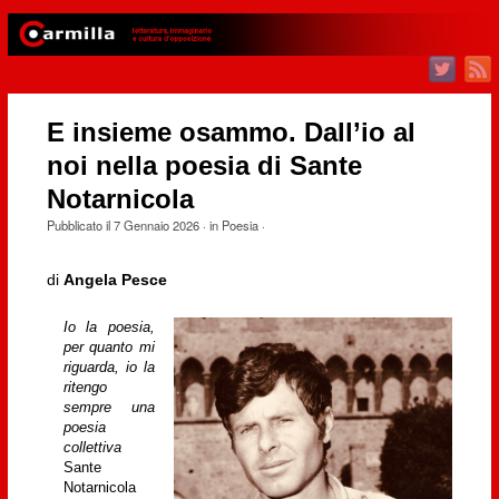
E insieme osammo. Dall’io al
noi nella poesia di Sante
Notarnicola
Pubblicato il
7 Gennaio 2026
· in
Poesia
·
di
Angela Pesce
Io la poesia,
per quanto mi
riguarda, io la
ritengo
sempre una
poesia
collettiva
Sante
Notarnicola