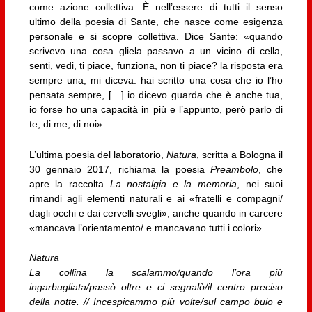
come azione collettiva. È nell’essere di tutti il senso
ultimo della poesia di Sante, che nasce come esigenza
personale e si scopre collettiva. Dice Sante: «quando
scrivevo una cosa gliela passavo a un vicino di cella,
senti, vedi, ti piace, funziona, non ti piace? la risposta era
sempre una, mi diceva: hai scritto una cosa che io l’ho
pensata sempre, […] io dicevo guarda che è anche tua,
io forse ho una capacità in più e l’appunto, però parlo di
te, di me, di noi».
L’ultima poesia del laboratorio,
Natura
, scritta a Bologna il
30 gennaio 2017, richiama la poesia
Preambolo
, che
apre la raccolta
La nostalgia e la memoria
, nei suoi
rimandi agli elementi naturali e ai «fratelli e compagni/
dagli occhi e dai cervelli svegli», anche quando in carcere
«mancava l’orientamento/ e mancavano tutti i colori».
Natura
La collina la scalammo/quando l’ora più
ingarbugliata/passò oltre e ci segnalò/il centro preciso
della notte. // Incespicammo più volte/sul campo buio e