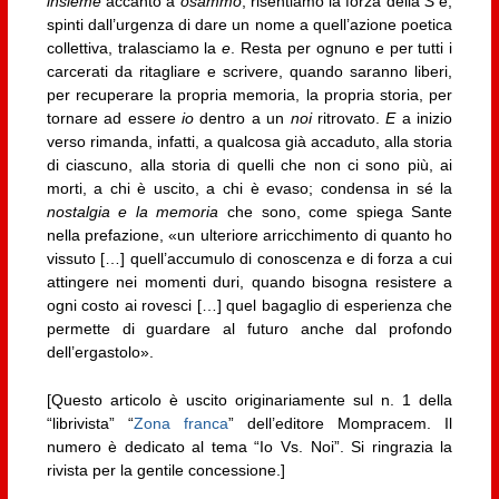
insieme
accanto a
osammo
, risentiamo la forza della
S
e,
spinti dall’urgenza di dare un nome a quell’azione poetica
collettiva, tralasciamo la
e
. Resta per ognuno e per tutti i
carcerati da ritagliare e scrivere, quando saranno liberi,
per recuperare la propria memoria, la propria storia, per
tornare ad essere
io
dentro a un
noi
ritrovato.
E
a inizio
verso rimanda, infatti, a qualcosa già accaduto, alla storia
di ciascuno, alla storia di quelli che non ci sono più, ai
morti, a chi è uscito, a chi è evaso; condensa in sé la
nostalgia e la memoria
che sono, come spiega Sante
nella prefazione, «un ulteriore arricchimento di quanto ho
vissuto […] quell’accumulo di conoscenza e di forza a cui
attingere nei momenti duri, quando bisogna resistere a
ogni costo ai rovesci […] quel bagaglio di esperienza che
permette di guardare al futuro anche dal profondo
dell’ergastolo».
[Questo articolo è uscito originariamente sul n. 1 della
“librivista” “
Zona franca
” dell’editore Mompracem. Il
numero è dedicato al tema “Io Vs. Noi”. Si ringrazia la
rivista per la gentile concessione.]