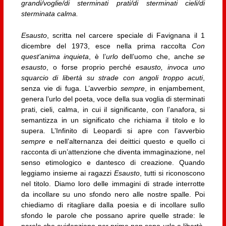
grandi/voglie/di sterminati prati/di sterminati cieli/di
sterminata calma.
Esausto
, scritta nel carcere speciale di Favignana il 1
dicembre del 1973, esce nella prima raccolta
Con
quest’anima inquieta
, è l’
urlo
dell’uomo che, anche
se
esausto
, o forse proprio perché
esausto, invoca uno
squarcio di libertà su strade con angoli troppo acuti
,
senza vie di fuga. L’avverbio
sempre
, in enjambement,
genera l’urlo del poeta, voce della sua voglia di sterminati
prati, cieli, calma, in cui il significante, con l’anafora, si
semantizza in un significato che richiama il titolo e lo
supera. L’Infinito di Leopardi si apre con l’avverbio
sempre
e nell’alternanza dei deittici questo e quello ci
racconta di un’attenzione che diventa immaginazione, nel
senso etimologico e dantesco di creazione. Quando
leggiamo insieme ai ragazzi
Esausto
, tutti si riconoscono
nel titolo. Diamo loro delle immagini di strade interrotte
da incollare su uno sfondo nero alle nostre spalle. Poi
chiediamo di ritagliare dalla poesia e di incollare sullo
sfondo le parole che possano aprire quelle strade: le