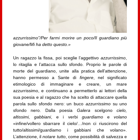
azzurrissimo”/Per farmi morire un poco/Il guardiano più
giovane/Mi ha detto questo.»
Un ragazzo la fissa, poi sceglie l’aggettivo
azzurrissimo
,
lo ritaglia e l’attacca sullo sfondo. Proprio le parole di
morte del guardiano, unite alla pratica dell’attenzione,
hanno permesso a Sante di
fingere
, nel significato
etimologico di immaginare e creare, un mare
azzurrissimo, e continuano a permetterlo ai lettori della
sua poesia e al ragazzo che ha scelto di attaccare quella
parola sullo sfondo nero: un buco
azzurrissimo
su uno
sfondo nero. Dalla poesia
Galera
scelgono
cielo,
altissimi, gabbiani
, e i verbi
guardiamo
e
volano
«infine/vollero sbarrare il cielo/…/non ci riuscirono del
tutto/altissimi/guardiamo i gabbiani che volano».
L’attenzione, il
notare tutto
, come possibilità di salvezza e