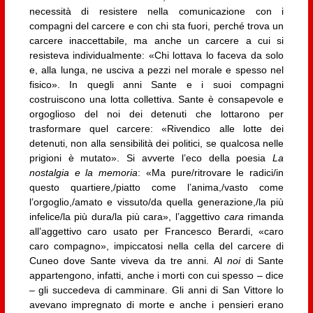
necessità di resistere nella comunicazione con i
compagni del carcere e con chi sta fuori, perché trova un
carcere inaccettabile, ma anche un carcere a cui si
resisteva individualmente: «Chi lottava lo faceva da solo
e, alla lunga, ne usciva a pezzi nel morale e spesso nel
fisico». In quegli anni Sante e i suoi compagni
costruiscono una lotta collettiva. Sante è consapevole e
orgoglioso del noi dei detenuti che lottarono per
trasformare quel carcere: «Rivendico alle lotte dei
detenuti, non alla sensibilità dei politici, se qualcosa nelle
prigioni è mutato». Si avverte l’eco della poesia
La
nostalgia e la memoria
: «Ma pure/ritrovare le radici/in
questo quartiere,/piatto come l’anima,/vasto come
l’orgoglio,/amato e vissuto/da quella generazione,/la più
infelice/la più dura/la più cara», l’aggettivo
cara
rimanda
all’aggettivo caro usato per Francesco Berardi, «caro
caro compagno», impiccatosi nella cella del carcere di
Cuneo dove Sante viveva da tre anni. Al
noi
di Sante
appartengono, infatti, anche i morti con cui spesso – dice
– gli succedeva di camminare. Gli anni di San Vittore lo
avevano impregnato di morte e anche i pensieri erano