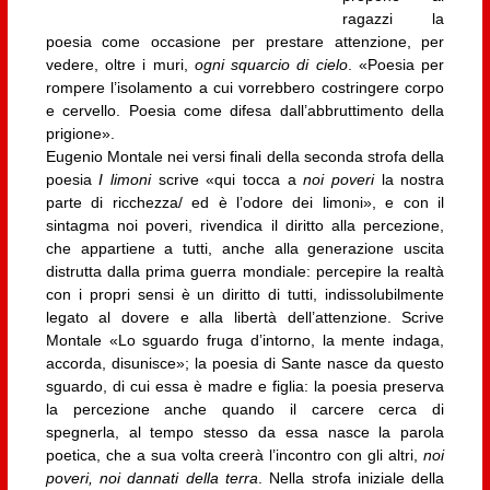
ragazzi la
poesia come occasione per prestare attenzione, per
vedere, oltre i muri,
ogni squarcio di cielo
. «Poesia per
rompere l’isolamento a cui vorrebbero costringere corpo
e cervello. Poesia come difesa dall’abbruttimento della
prigione».
Eugenio Montale nei versi finali della seconda strofa della
poesia
I limoni
scrive «qui tocca a
noi poveri
la nostra
parte di ricchezza/ ed è l’odore dei limoni», e con il
sintagma noi poveri, rivendica il diritto alla percezione,
che appartiene a tutti, anche alla generazione uscita
distrutta dalla prima guerra mondiale: percepire la realtà
con i propri sensi è un diritto di tutti, indissolubilmente
legato al dovere e alla libertà dell’attenzione. Scrive
Montale «Lo sguardo fruga d’intorno, la mente indaga,
accorda, disunisce»; la poesia di Sante nasce da questo
sguardo, di cui essa è madre e figlia: la poesia preserva
la percezione anche quando il carcere cerca di
spegnerla, al tempo stesso da essa nasce la parola
poetica, che a sua volta creerà l’incontro con gli altri,
noi
poveri, noi dannati della terra
. Nella strofa iniziale della