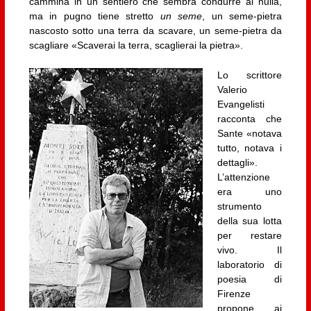
cammina in un sentiero che sembra condurre al nulla,
ma in pugno tiene stretto
un seme
, un seme-pietra
nascosto sotto una terra da scavare, un seme-pietra da
scagliare «Scaverai la terra, scaglierai la pietra».
Lo scrittore
Valerio
Evangelisti
racconta che
Sante «notava
tutto, notava i
dettagli».
L’attenzione
era uno
strumento
della sua lotta
per restare
vivo. Il
laboratorio di
poesia di
Firenze
propone ai