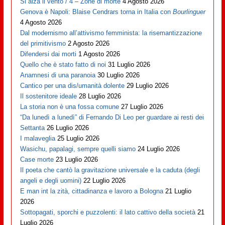
Si alza il vento / 4 – Zone di morte
4 Agosto 2026
Genova è Napoli: Blaise Cendrars torna in Italia con
Bourlinguer
4 Agosto 2026
Dal modernismo all’attivismo femminista: la risemantizzazione
del primitivismo
2 Agosto 2026
Difendersi dai morti
1 Agosto 2026
Quello che è stato fatto di noi
31 Luglio 2026
Anamnesi di una paranoia
30 Luglio 2026
Cantico per una dis/umanità dolente
29 Luglio 2026
Il sostenitore ideale
28 Luglio 2026
La storia non è una fossa comune
27 Luglio 2026
“Da lunedì a lunedì” di Fernando Di Leo per guardare ai resti dei
Settanta
26 Luglio 2026
I malaveglia
25 Luglio 2026
Wasichu, papalagi, sempre quelli siamo
24 Luglio 2026
Case morte
23 Luglio 2026
Il poeta che cantò la gravitazione universale e la caduta (degli
angeli e degli uomini)
22 Luglio 2026
E man int la zità, cittadinanza e lavoro a Bologna
21 Luglio
2026
Sottopagati, sporchi e puzzolenti: il lato cattivo della società
21
Luglio 2026