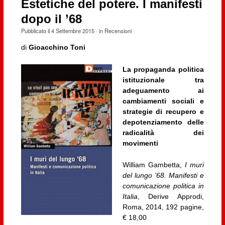
Estetiche del potere. I manifesti
dopo il ’68
Pubblicato il
4 Settembre 2015
· in
Recensioni
·
di
Gioacchino Toni
La propaganda politica
istituzionale tra
adeguamento ai
cambiamenti sociali e
strategie di recupero e
depotenziamento delle
radicalità dei
movimenti
William Gambetta,
I muri
del lungo ’68. Manifesti e
comunicazione politica in
Italia
, Derive Approdi,
Roma, 2014, 192 pagine,
€ 18,00