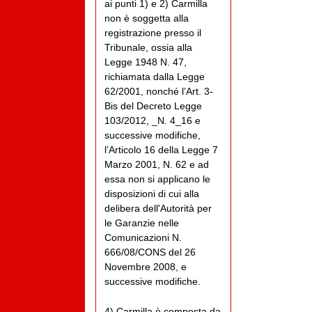
ai punti 1) e 2) Carmilla
non è soggetta alla
registrazione presso il
Tribunale, ossia alla
Legge 1948 N. 47,
richiamata dalla Legge
62/2001, nonché l’Art. 3-
Bis del Decreto Legge
103/2012, _N. 4_16 e
successive modifiche,
l’Articolo 16 della Legge 7
Marzo 2001, N. 62 e ad
essa non si applicano le
disposizioni di cui alla
delibera dell'Autorità per
le Garanzie nelle
Comunicazioni N.
666/08/CONS del 26
Novembre 2008, e
successive modifiche.
4) Carmilla è composta da