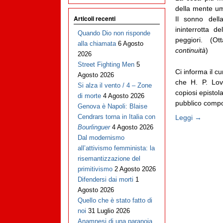
della mente uma
Articoli recenti
Il sonno dell
ininterrotta d
Quando Dio non risponde
peggiori. (O
alla chiamata
6 Agosto
continuità
)
2026
Street Fighting Men
5
Ci informa il cu
Agosto 2026
che H. P. Lov
Si alza il vento / 4 – Zone
copiosi epistola
di morte
4 Agosto 2026
pubblico compos
Genova è Napoli: Blaise
Cendrars torna in Italia con
Leggi →
Bourlinguer
4 Agosto 2026
Dal modernismo
all’attivismo femminista: la
risemantizzazione del
primitivismo
2 Agosto 2026
Difendersi dai morti
1
Agosto 2026
Quello che è stato fatto di
noi
31 Luglio 2026
Anamnesi di una paranoia