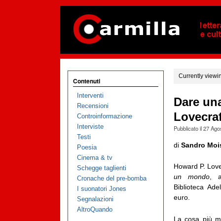
Currently viewi
Contenuti
Interventi
Dare una
Recensioni
Lovecraf
Controinformazione
Interviste
Pubblicato il
27 Ago
Testi
di
Sandro Moi
Poesia
Cinema & tv
Howard P. Love
Schegge taglienti
un mondo
, a
Cronache del pre-bomba
Biblioteca Ad
I suonatori Jones
euro.
Segnalazioni
AltroQuando
La cosa più mi