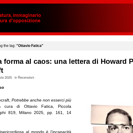
ng the tag:
"Ottavio Fatica"
 forma al caos: una lettera di Howard P
t
sto 2025
· in
Recensioni
·
so
craft,
Potrebbe anche non esserci più
 cura di Ottavio Fatica, Piccola
elphi 819, Milano 2025, pp. 161, 14
sericordiosa al mondo è l’incapacità