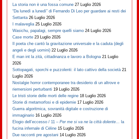
La storia non è una fossa comune
27 Luglio 2026
“Da lunedì a lunedì” di Fernando Di Leo per guardare ai resti dei
Settanta
26 Luglio 2026
I malaveglia
25 Luglio 2026
Wasichu, papalagi, sempre quelli siamo
24 Luglio 2026
Case morte
23 Luglio 2026
Il poeta che cantò la gravitazione universale e la caduta (degli
angeli e degli uomini)
22 Luglio 2026
E man int la zità, cittadinanza e lavoro a Bologna
21 Luglio
2026
Sottopagati, sporchi e puzzolenti: il lato cattivo della società
21
Luglio 2026
Nostalgie horror contemporanee tra desiderio di un altrove e
riemersioni perturbanti
19 Luglio 2026
Le tristi storie delle morti delle regine
18 Luglio 2026
Storie di metamorfosi e di epidemie
17 Luglio 2026
Guerra algoritmica, sovranità digitale e costruzione di
immaginario
16 Luglio 2026
Elogio dell’eccesso / 11 –
Per me si va ne la città dolente…
la
fucina infernale di Cèline
15 Luglio 2026
Due racconti pre agostani
14 Luglio 2026