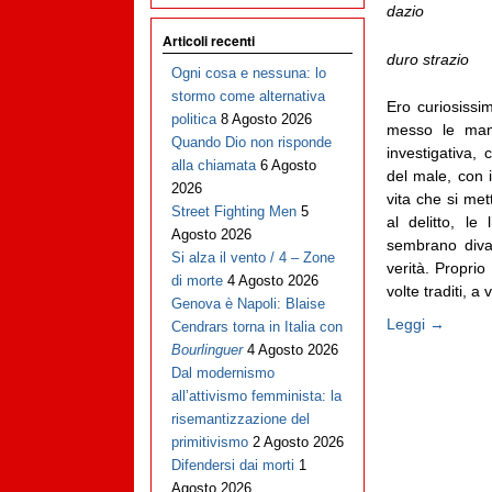
dazio
Articoli recenti
duro strazio
Ogni cosa e nessuna: lo
stormo come alternativa
Ero curiosiss
politica
8 Agosto 2026
messo le mani
Quando Dio non risponde
investigativa, 
alla chiamata
6 Agosto
del male, con il
2026
vita che si met
Street Fighting Men
5
al delitto, l
Agosto 2026
sembrano divag
Si alza il vento / 4 – Zone
verità. Proprio
di morte
4 Agosto 2026
volte traditi, a v
Genova è Napoli: Blaise
Leggi →
Cendrars torna in Italia con
Bourlinguer
4 Agosto 2026
Dal modernismo
all’attivismo femminista: la
risemantizzazione del
primitivismo
2 Agosto 2026
Difendersi dai morti
1
Agosto 2026