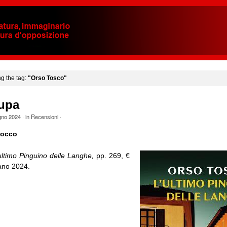
ng the tag:
"Orso Tosco"
cupa
gno 2024
· in
Recensioni
·
Cocco
ultimo Pinguino delle Langhe
,
pp. 269, €
lano 2024.