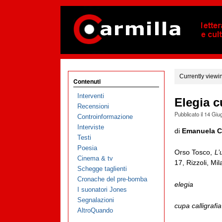
Currently viewi
Contenuti
Interventi
Elegia 
Recensioni
Pubblicato il
14 Giu
Controinformazione
Interviste
di
Emanuela 
Testi
Poesia
Orso Tosco,
L’
Cinema & tv
17, Rizzoli, Mi
Schegge taglienti
Cronache del pre-bomba
elegia
I suonatori Jones
Segnalazioni
cupa calligrafia
AltroQuando