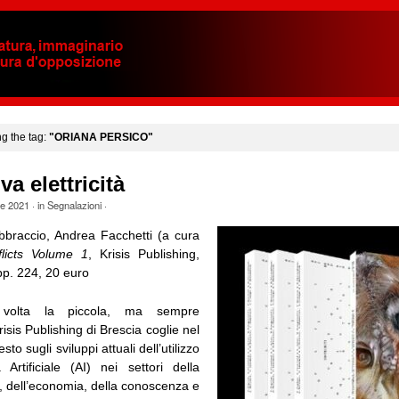
ng the tag:
"ORIANA PERSICO"
a elettricità
le 2021
· in
Segnalazioni
·
braccio, Andrea Facchetti (a cura
licts Volume 1
, Krisis Publishing,
pp. 224, 20 euro
volta la piccola, ma sempre
risis Publishing di Brescia coglie nel
to sugli sviluppi attuali dell’utilizzo
za Artificiale (AI) nei settori della
 dell’economia, della conoscenza e