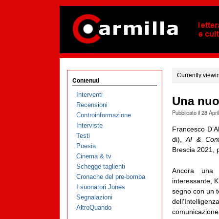
Currently viewi
Contenuti
Interventi
Una nuov
Recensioni
Pubblicato il
28 Apri
Controinformazione
Interviste
Francesco D’Ab
Testi
di),
AI & Conf
Poesia
Brescia 2021, 
Cinema & tv
Schegge taglienti
Ancora una 
Cronache del pre-bomba
interessante, K
I suonatori Jones
segno con un tes
Segnalazioni
dell’Intelligen
AltroQuando
comunicazione,