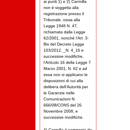
ai punti 1) e 2) Carmilla
non è soggetta alla
registrazione presso il
Tribunale, ossia alla
Legge 1948 N. 47,
richiamata dalla Legge
62/2001, nonché l’Art. 3-
Bis del Decreto Legge
103/2012, _N. 4_16 e
successive modifiche,
l’Articolo 16 della Legge 7
Marzo 2001, N. 62 e ad
essa non si applicano le
disposizioni di cui alla
delibera dell'Autorità per
le Garanzie nelle
Comunicazioni N.
666/08/CONS del 26
Novembre 2008, e
successive modifiche.
4) Carmilla è composta da