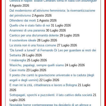
Genova è Napoli: Blaise Cendrars torna in Italia con
Bourlinguer
4 Agosto 2026
Dal modernismo all’attivismo femminista: la risemantizzazione
del primitivismo
2 Agosto 2026
Difendersi dai morti
1 Agosto 2026
Quello che è stato fatto di noi
31 Luglio 2026
Anamnesi di una paranoia
30 Luglio 2026
Cantico per una dis/umanità dolente
29 Luglio 2026
Il sostenitore ideale
28 Luglio 2026
La storia non è una fossa comune
27 Luglio 2026
“Da lunedì a lunedì” di Fernando Di Leo per guardare ai resti dei
Settanta
26 Luglio 2026
I malaveglia
25 Luglio 2026
Wasichu, papalagi, sempre quelli siamo
24 Luglio 2026
Case morte
23 Luglio 2026
Il poeta che cantò la gravitazione universale e la caduta (degli
angeli e degli uomini)
22 Luglio 2026
E man int la zità, cittadinanza e lavoro a Bologna
21 Luglio
2026
Sottopagati, sporchi e puzzolenti: il lato cattivo della società
21
Luglio 2026
Nostalgie horror contemporanee tra desiderio di un altrove e