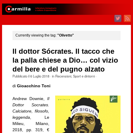
Currently viewing the tag:
"Olivetto"
Il dottor Sócrates. Il tacco che
la palla chiese a Dio… col vizio
del bere e del pugno alzato
Pubblicato il
6 Luglio 2018
· in
Recensioni
,
Sport e dintorni
·
di
Gioacchino Toni
Andrew Downie,
Il
Dottor Socrates.
Calciatore, filosofo,
leggenda
, Le
Milieu, Milano,
2018, pp. 319, €