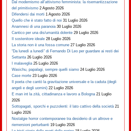
Dal modernismo all’attivismo femminista: la risemantizzazione
del primitivismo
2 Agosto 2026
Difendersi dai morti
1 Agosto 2026
Quello che è stato fatto di noi
31 Luglio 2026
Anamnesi di una paranoia
30 Luglio 2026
Cantico per una dis/umanità dolente
29 Luglio 2026
Il sostenitore ideale
28 Luglio 2026
La storia non è una fossa comune
27 Luglio 2026
“Da lunedì a lunedì” di Fernando Di Leo per guardare ai resti dei
Settanta
26 Luglio 2026
I malaveglia
25 Luglio 2026
Wasichu, papalagi, sempre quelli siamo
24 Luglio 2026
Case morte
23 Luglio 2026
Il poeta che cantò la gravitazione universale e la caduta (degli
angeli e degli uomini)
22 Luglio 2026
E man int la zità, cittadinanza e lavoro a Bologna
21 Luglio
2026
Sottopagati, sporchi e puzzolenti: il lato cattivo della società
21
Luglio 2026
Nostalgie horror contemporanee tra desiderio di un altrove e
riemersioni perturbanti
19 Luglio 2026
Le tristi storie delle morti delle regine
18 Luglio 2026