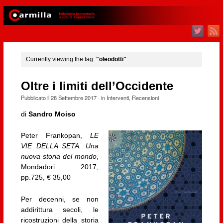
Currently viewing the tag:
"oleodotti"
Oltre i limiti dell’Occidente
Pubblicato il
28 Settembre 2017
· in
Interventi
,
Recensioni
·
di
Sandro Moiso
Peter Frankopan,
LE
VIE DELLA SETA. Una
nuova storia del mondo
,
Mondadori 2017,
pp.725, € 35,00
Per decenni, se non
addirittura secoli, le
ricostruzioni della storia