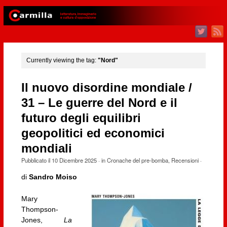
Currently viewing the tag:
"Nord"
Il nuovo disordine mondiale /
31 – Le guerre del Nord e il
futuro degli equilibri
geopolitici ed economici
mondiali
Pubblicato il
10 Dicembre 2025
· in
Cronache del pre-bomba
,
Recensioni
·
di
Sandro Moiso
Mary
Thompson-
Jones,
La