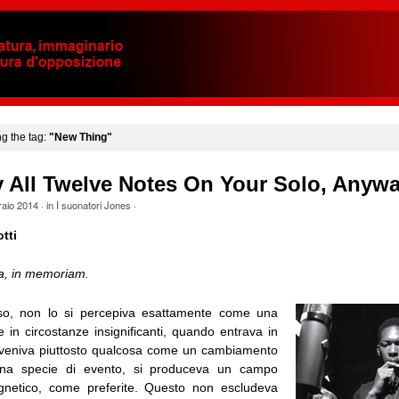
ng the tag:
"New Thing"
y All Twelve Notes On Your Solo, Anyw
raio 2014
· in
I suonatori Jones
·
tti
a, in memoriam.
sso, non lo si percepiva esattamente come una
 in circostanze insignificanti, quando entrava in
vveniva piuttosto qualcosa come un cambiamento
una specie di evento, si produceva un campo
agnetico, come preferite. Questo non escludeva