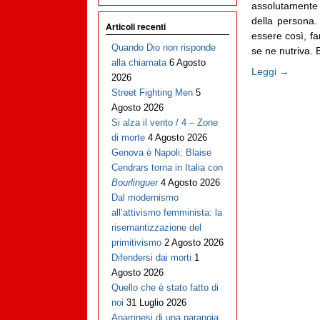
assolutamente 
della persona. 
Articoli recenti
essere così, fa
Quando Dio non risponde
se ne nutriva. Bag
alla chiamata
6 Agosto
Leggi →
2026
Street Fighting Men
5
Agosto 2026
Si alza il vento / 4 – Zone
di morte
4 Agosto 2026
Genova è Napoli: Blaise
Cendrars torna in Italia con
Bourlinguer
4 Agosto 2026
Dal modernismo
all’attivismo femminista: la
risemantizzazione del
primitivismo
2 Agosto 2026
Difendersi dai morti
1
Agosto 2026
Quello che è stato fatto di
noi
31 Luglio 2026
Anamnesi di una paranoia