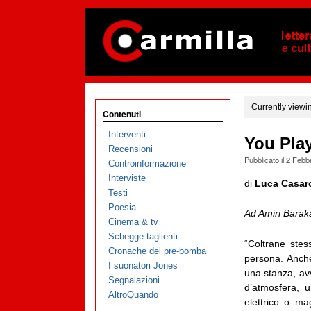
Currently viewi
Contenuti
Interventi
You Pla
Recensioni
Pubblicato il
2 Febb
Controinformazione
Interviste
di
Luca Casaro
Testi
Poesia
Ad Amiri Barak
Cinema & tv
Schegge taglienti
“Coltrane ste
Cronache del pre-bomba
persona. Anche
I suonatori Jones
una stanza, a
Segnalazioni
d’atmosfera, 
AltroQuando
elettrico o m