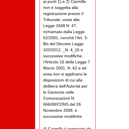
ai punti 1) e 2) Carmilla
non è soggetta alla
registrazione presso il
Tribunale, ossia alla
Legge 1948 N. 47,
richiamata dalla Legge
62/2001, nonché l’Art. 3-
Bis del Decreto Legge
103/2012, _N. 4_16 e
successive modifiche,
l’Articolo 16 della Legge 7
Marzo 2001, N. 62 e ad
essa non si applicano le
disposizioni di cui alla
delibera dell'Autorità per
le Garanzie nelle
Comunicazioni N.
666/08/CONS del 26
Novembre 2008, e
successive modifiche.
4) Carmilla è composta da