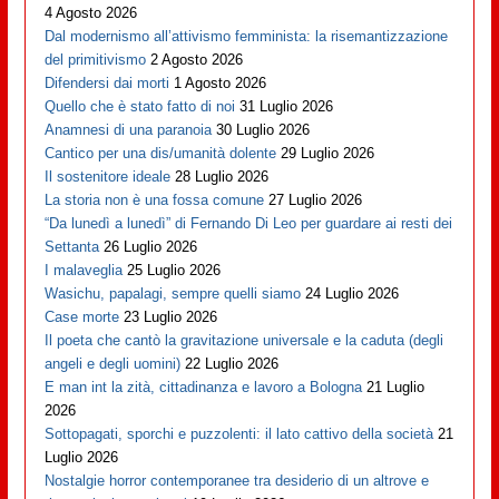
4 Agosto 2026
Dal modernismo all’attivismo femminista: la risemantizzazione
del primitivismo
2 Agosto 2026
Difendersi dai morti
1 Agosto 2026
Quello che è stato fatto di noi
31 Luglio 2026
Anamnesi di una paranoia
30 Luglio 2026
Cantico per una dis/umanità dolente
29 Luglio 2026
Il sostenitore ideale
28 Luglio 2026
La storia non è una fossa comune
27 Luglio 2026
“Da lunedì a lunedì” di Fernando Di Leo per guardare ai resti dei
Settanta
26 Luglio 2026
I malaveglia
25 Luglio 2026
Wasichu, papalagi, sempre quelli siamo
24 Luglio 2026
Case morte
23 Luglio 2026
Il poeta che cantò la gravitazione universale e la caduta (degli
angeli e degli uomini)
22 Luglio 2026
E man int la zità, cittadinanza e lavoro a Bologna
21 Luglio
2026
Sottopagati, sporchi e puzzolenti: il lato cattivo della società
21
Luglio 2026
Nostalgie horror contemporanee tra desiderio di un altrove e