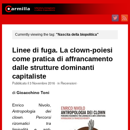
Currently viewing the tag:
"Nascita della biopolitica"
Linee di fuga. La clown-poiesi
come pratica di affrancamento
dalle strutture dominanti
capitaliste
Pubblicato il
3 Novembre 2016
· in
Recensioni
·
di
Gioacchino Toni
Enrico Nivolo,
Antropologia dei
clown. Percorsi
rizomatici tra
liminalità e anti-