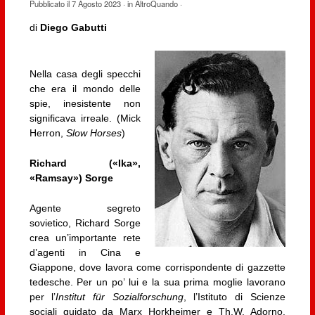
Pubblicato il
7 Agosto 2023
· in
AltroQuando
·
di
Diego Gabutti
Nella casa degli specchi
che era il mondo delle
spie, inesistente non
significava irreale. (Mick
Herron,
Slow Horses
)
Richard («Ika»,
«Ramsay») Sorge
Agente segreto
sovietico, Richard Sorge
crea un’importante rete
d’agenti in Cina e
Giappone, dove lavora come corrispondente di gazzette
tedesche. Per un po’ lui e la sua prima moglie lavorano
per l’
Institut für Sozialforschung
, l’Istituto di Scienze
sociali guidato da Marx Horkheimer e Th.W. Adorno,