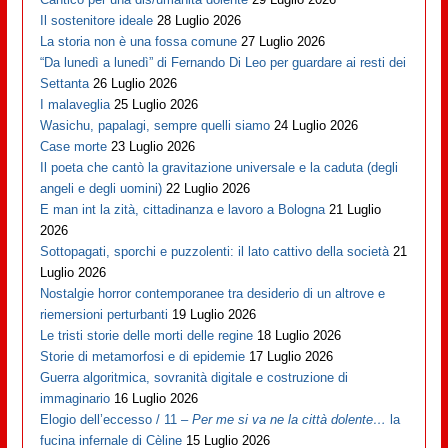
Il sostenitore ideale
28 Luglio 2026
La storia non è una fossa comune
27 Luglio 2026
“Da lunedì a lunedì” di Fernando Di Leo per guardare ai resti dei
Settanta
26 Luglio 2026
I malaveglia
25 Luglio 2026
Wasichu, papalagi, sempre quelli siamo
24 Luglio 2026
Case morte
23 Luglio 2026
Il poeta che cantò la gravitazione universale e la caduta (degli
angeli e degli uomini)
22 Luglio 2026
E man int la zità, cittadinanza e lavoro a Bologna
21 Luglio
2026
Sottopagati, sporchi e puzzolenti: il lato cattivo della società
21
Luglio 2026
Nostalgie horror contemporanee tra desiderio di un altrove e
riemersioni perturbanti
19 Luglio 2026
Le tristi storie delle morti delle regine
18 Luglio 2026
Storie di metamorfosi e di epidemie
17 Luglio 2026
Guerra algoritmica, sovranità digitale e costruzione di
immaginario
16 Luglio 2026
Elogio dell’eccesso / 11 –
Per me si va ne la città dolente…
la
fucina infernale di Cèline
15 Luglio 2026