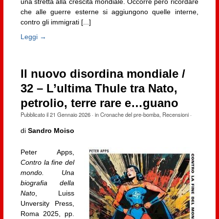
una stretta alla crescita mondiale. Occorre però ricordare
che alle guerre esterne si aggiungono quelle interne,
contro gli immigrati [...]
Leggi →
Il nuovo disordina mondiale /
32 – L’ultima Thule tra Nato,
petrolio, terre rare e…guano
Pubblicato il
21 Gennaio 2026
· in
Cronache del pre-bomba
,
Recensioni
·
di
Sandro Moiso
Peter Apps,
Contro la fine del
mondo. Una
biografia della
Nato
, Luiss
Unversity Press,
Roma 2025, pp.