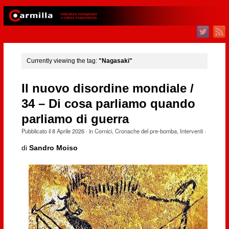
Currently viewing the tag:
"Nagasaki"
Il nuovo disordine mondiale /
34 – Di cosa parliamo quando
parliamo di guerra
Pubblicato il
8 Aprile 2026
· in
Cornici
,
Cronache del pre-bomba
,
Interventi
·
di
Sandro Moiso