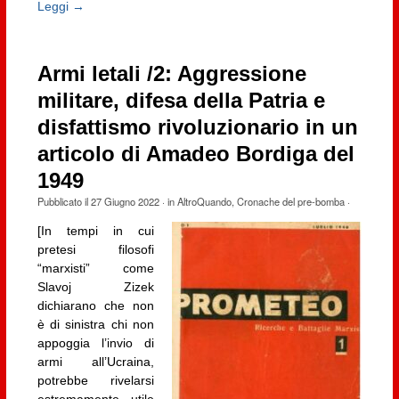
Leggi →
Armi letali /2: Aggressione
militare, difesa della Patria e
disfattismo rivoluzionario in un
articolo di Amadeo Bordiga del
1949
Pubblicato il
27 Giugno 2022
· in
AltroQuando
,
Cronache del pre-bomba
·
[In tempi in cui
pretesi filosofi
“marxisti” come
Slavoj Zizek
dichiarano che non
è di sinistra chi non
appoggia l’invio di
armi all’Ucraina,
potrebbe rivelarsi