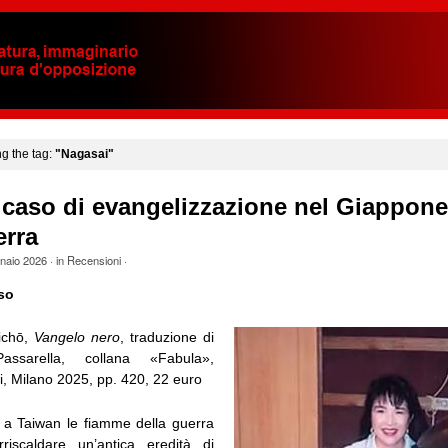
ng the tag:
"Nagasai"
caso di evangelizzazione nel Giappone
rra
naio 2026
· in
Recensioni
·
so
chō,
Vangelo nero
, traduzione di
assarella, collana «Fabula»,
i, Milano 2025, pp. 420, 22 euro
 a Taiwan le fiamme della guerra
riscaldare un’antica eredità di