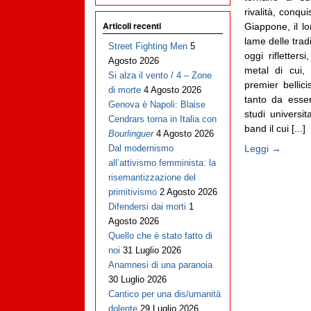
rivalità, conqu
Articoli recenti
Giappone, il lor
lame delle tra
Street Fighting Men
5
oggi rifletters
Agosto 2026
metal di cui,
Si alza il vento / 4 – Zone
premier bellic
di morte
4 Agosto 2026
tanto da esser
Genova è Napoli: Blaise
studi universi
Cendrars torna in Italia con
band il cui [...]
Bourlinguer
4 Agosto 2026
Leggi →
Dal modernismo
all’attivismo femminista: la
risemantizzazione del
primitivismo
2 Agosto 2026
Difendersi dai morti
1
Agosto 2026
Quello che è stato fatto di
noi
31 Luglio 2026
Anamnesi di una paranoia
30 Luglio 2026
Cantico per una dis/umanità
dolente
29 Luglio 2026