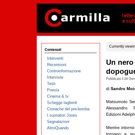
Currently viewi
Contenuti
Interventi
Un nero 
Recensioni
dopogue
Controinformazione
Interviste
Pubblicato il
28 Gen
Testi
di
Sandro Moi
Poesia
Cinema & tv
Matsumoto Sei
Schegge taglienti
Alessandro P
Cronache del pre-bomba
Edizioni Adelph
I suonatori Jones
Segnalazioni
Mentre intorno
AltroQuando
tornano a sur