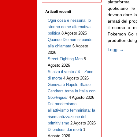
piattaforma 
quotidiano le
Articoli recenti
devono dare la
Ogni cosa e nessuna: lo
armati del pro
stormo come alternativa
il ricorso a m
politica
8 Agosto 2026
Pokemon Go non
Quando Dio non risponde
produttori del g
alla chiamata
6 Agosto
Leggi →
2026
Street Fighting Men
5
Agosto 2026
Si alza il vento / 4 – Zone
di morte
4 Agosto 2026
Genova è Napoli: Blaise
Cendrars torna in Italia con
Bourlinguer
4 Agosto 2026
Dal modernismo
all’attivismo femminista: la
risemantizzazione del
primitivismo
2 Agosto 2026
Difendersi dai morti
1
Agosto 2026