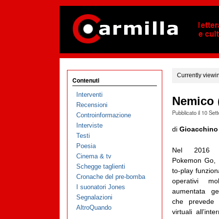
Currently viewi
Contenuti
Interventi
Nemico (
Recensioni
Pubblicato il
10 Set
Controinformazione
Interviste
di
Gioacchino
Testi
Poesia
Nel 2016 vi
Cinema & tv
Pokemon Go, u
Schegge taglienti
to-play funzion
Cronache del pre-bomba
operativi mo
I suonatori Jones
aumentata geo
Segnalazioni
che prevede 
AltroQuando
virtuali all’in