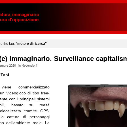
ng the tag:
"motore di ricerca"
e) immaginario. Surveillance capitalis
tembre 2020
· in
Recensioni
·
 Toni
ene commercializzato
n videogioco di tipo free-
ante con i principali sistemi
bili, basato su realtà
localizzata tramite GPS,
la cattura di personaggi
terno dell’ambiente reale. La