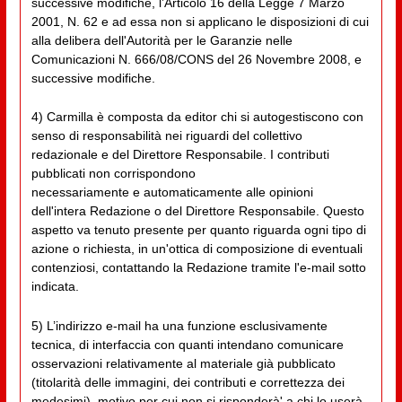
successive modifiche, l’Articolo 16 della Legge 7 Marzo
2001, N. 62 e ad essa non si applicano le disposizioni di cui
alla delibera dell'Autorità per le Garanzie nelle
Comunicazioni N. 666/08/CONS del 26 Novembre 2008, e
successive modifiche.
4) Carmilla è composta da editor chi si autogestiscono con
senso di responsabilità nei riguardi del collettivo
redazionale e del Direttore Responsabile. I contributi
pubblicati non corrispondono
necessariamente e automaticamente alle opinioni
dell'intera Redazione o del Direttore Responsabile. Questo
aspetto va tenuto presente per quanto riguarda ogni tipo di
azione o richiesta, in un'ottica di composizione di eventuali
contenziosi, contattando la Redazione tramite l'e-mail sotto
indicata.
5) L’indirizzo e-mail ha una funzione esclusivamente
tecnica, di interfaccia con quanti intendano comunicare
osservazioni relativamente al materiale già pubblicato
(titolarità delle immagini, dei contributi e correttezza dei
medesimi), motivo per cui non si risponderà' a chi lo userà