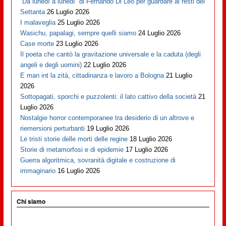
“Da lunedì a lunedì” di Fernando Di Leo per guardare ai resti dei
Settanta
26 Luglio 2026
I malaveglia
25 Luglio 2026
Wasichu, papalagi, sempre quelli siamo
24 Luglio 2026
Case morte
23 Luglio 2026
Il poeta che cantò la gravitazione universale e la caduta (degli
angeli e degli uomini)
22 Luglio 2026
E man int la zità, cittadinanza e lavoro a Bologna
21 Luglio
2026
Sottopagati, sporchi e puzzolenti: il lato cattivo della società
21
Luglio 2026
Nostalgie horror contemporanee tra desiderio di un altrove e
riemersioni perturbanti
19 Luglio 2026
Le tristi storie delle morti delle regine
18 Luglio 2026
Storie di metamorfosi e di epidemie
17 Luglio 2026
Guerra algoritmica, sovranità digitale e costruzione di
immaginario
16 Luglio 2026
Chi siamo