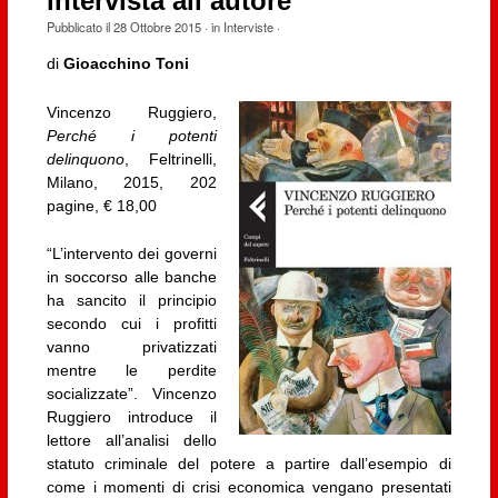
intervista all’autore
Pubblicato il
28 Ottobre 2015
· in
Interviste
·
di
Gioacchino Toni
Vincenzo Ruggiero,
Perché i potenti
delinquono
, Feltrinelli,
Milano, 2015, 202
pagine, € 18,00
“L’intervento dei governi
in soccorso alle banche
ha sancito il principio
secondo cui i profitti
vanno privatizzati
mentre le perdite
socializzate”. Vincenzo
Ruggiero introduce il
lettore all’analisi dello
statuto criminale del potere a partire dall’esempio di
come i momenti di crisi economica vengano presentati