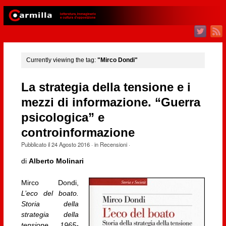
Currently viewing the tag:
"Mirco Dondi"
La strategia della tensione e i
mezzi di informazione. “Guerra
psicologica” e
controinformazione
Pubblicato il
24 Agosto 2016
· in
Recensioni
·
di
Alberto Molinari
Mirco Dondi,
L’eco del boato.
Storia della
strategia della
tensione 1965-