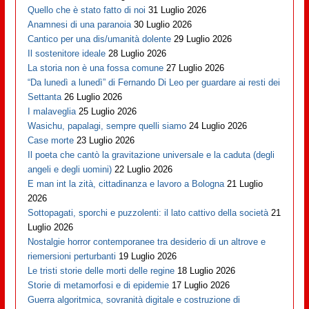
Quello che è stato fatto di noi
31 Luglio 2026
Anamnesi di una paranoia
30 Luglio 2026
Cantico per una dis/umanità dolente
29 Luglio 2026
Il sostenitore ideale
28 Luglio 2026
La storia non è una fossa comune
27 Luglio 2026
“Da lunedì a lunedì” di Fernando Di Leo per guardare ai resti dei
Settanta
26 Luglio 2026
I malaveglia
25 Luglio 2026
Wasichu, papalagi, sempre quelli siamo
24 Luglio 2026
Case morte
23 Luglio 2026
Il poeta che cantò la gravitazione universale e la caduta (degli
angeli e degli uomini)
22 Luglio 2026
E man int la zità, cittadinanza e lavoro a Bologna
21 Luglio
2026
Sottopagati, sporchi e puzzolenti: il lato cattivo della società
21
Luglio 2026
Nostalgie horror contemporanee tra desiderio di un altrove e
riemersioni perturbanti
19 Luglio 2026
Le tristi storie delle morti delle regine
18 Luglio 2026
Storie di metamorfosi e di epidemie
17 Luglio 2026
Guerra algoritmica, sovranità digitale e costruzione di