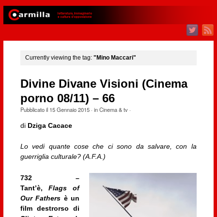
Currently viewing the tag:
"Mino Maccari"
Divine Divane Visioni (Cinema
porno 08/11) – 66
Pubblicato il
15 Gennaio 2015
· in
Cinema & tv
·
di
Dziga Cacace
Lo vedi quante cose che ci sono da salvare, con la
guerriglia culturale? (A.F.A.)
732 –
Tant’è,
Flags of
Our Fathers
è un
film destrorso di