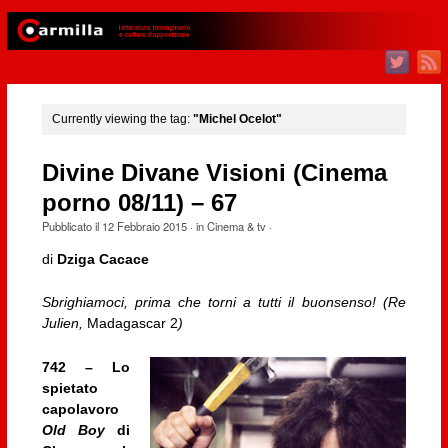
Currently viewing the tag:
"Michel Ocelot"
Divine Divane Visioni (Cinema
porno 08/11) – 67
Pubblicato il
12 Febbraio 2015
· in
Cinema & tv
·
di
Dziga Cacace
Sbrighiamoci, prima che torni a tutti il buonsenso! (Re
Julien,
Madagascar 2
)
742 – Lo
spietato
capolavoro
Old Boy
di