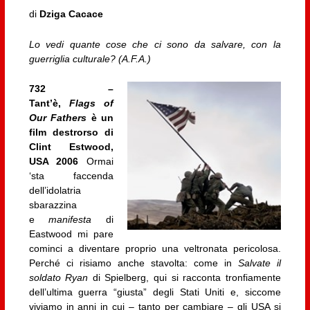
di
Dziga Cacace
Lo vedi quante cose che ci sono da salvare, con la
guerriglia culturale? (A.F.A.)
732 –
Tant’è,
Flags of
Our Fathers
è un
film destrorso di
Clint Estwood,
USA 2006
Ormai
‘sta faccenda
dell’idolatria
sbarazzina
e
manifesta
di
Eastwood mi pare
cominci a diventare proprio una veltronata pericolosa.
Perché ci risiamo anche stavolta: come in
Salvate il
soldato Ryan
di Spielberg, qui si racconta tronfiamente
dell’ultima guerra “giusta” degli Stati Uniti e, siccome
viviamo in anni in cui – tanto per cambiare – gli USA si