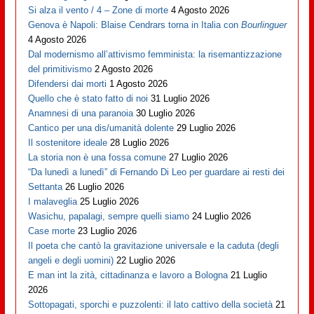
Si alza il vento / 4 – Zone di morte
4 Agosto 2026
Genova è Napoli: Blaise Cendrars torna in Italia con
Bourlinguer
4 Agosto 2026
Dal modernismo all’attivismo femminista: la risemantizzazione
del primitivismo
2 Agosto 2026
Difendersi dai morti
1 Agosto 2026
Quello che è stato fatto di noi
31 Luglio 2026
Anamnesi di una paranoia
30 Luglio 2026
Cantico per una dis/umanità dolente
29 Luglio 2026
Il sostenitore ideale
28 Luglio 2026
La storia non è una fossa comune
27 Luglio 2026
“Da lunedì a lunedì” di Fernando Di Leo per guardare ai resti dei
Settanta
26 Luglio 2026
I malaveglia
25 Luglio 2026
Wasichu, papalagi, sempre quelli siamo
24 Luglio 2026
Case morte
23 Luglio 2026
Il poeta che cantò la gravitazione universale e la caduta (degli
angeli e degli uomini)
22 Luglio 2026
E man int la zità, cittadinanza e lavoro a Bologna
21 Luglio
2026
Sottopagati, sporchi e puzzolenti: il lato cattivo della società
21