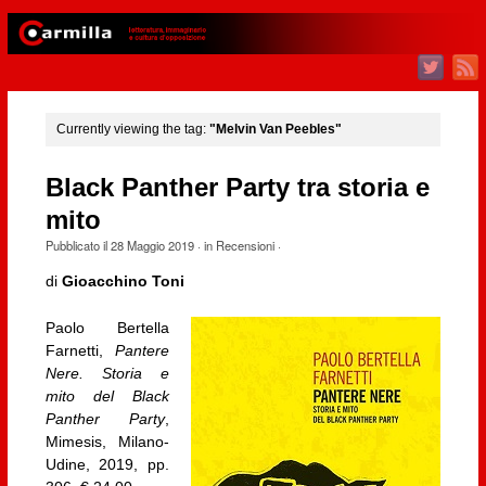
Currently viewing the tag:
"Melvin Van Peebles"
Black Panther Party tra storia e
mito
Pubblicato il
28 Maggio 2019
· in
Recensioni
·
di
Gioacchino Toni
Paolo Bertella
Farnetti,
Pantere
Nere. Storia e
mito del Black
Panther Party
,
Mimesis, Milano-
Udine, 2019, pp.