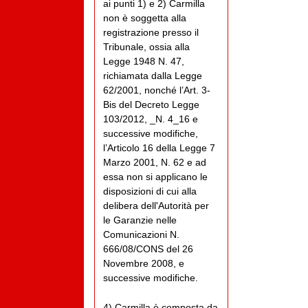
ai punti 1) e 2) Carmilla
non è soggetta alla
registrazione presso il
Tribunale, ossia alla
Legge 1948 N. 47,
richiamata dalla Legge
62/2001, nonché l’Art. 3-
Bis del Decreto Legge
103/2012, _N. 4_16 e
successive modifiche,
l’Articolo 16 della Legge 7
Marzo 2001, N. 62 e ad
essa non si applicano le
disposizioni di cui alla
delibera dell'Autorità per
le Garanzie nelle
Comunicazioni N.
666/08/CONS del 26
Novembre 2008, e
successive modifiche.
4) Carmilla è composta da