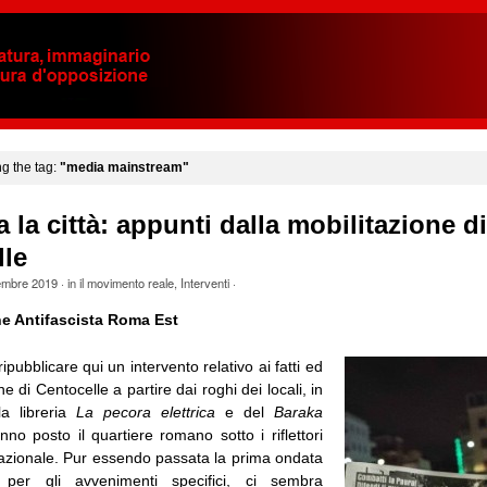
ng the tag:
"media mainstream"
a la città: appunti dalla mobilitazione di
lle
embre 2019
· in
il movimento reale
,
Interventi
·
e Antifascista Roma Est
ripubblicare qui un intervento relativo ai fatti ed
ne di Centocelle a partire dai roghi dei locali, in
la libreria
La pecora elettrica
e del
Baraka
nno posto il quartiere romano sotto i riflettori
azionale. Pur essendo passata la prima ondata
 per gli avvenimenti specifici, ci sembra