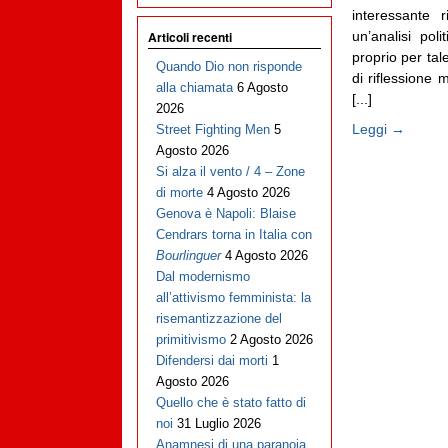
interessante 
un’analisi pol
Articoli recenti
proprio per ta
Quando Dio non risponde
di riflessione 
alla chiamata
6 Agosto
[...]
2026
Leggi →
Street Fighting Men
5
Agosto 2026
Si alza il vento / 4 – Zone
di morte
4 Agosto 2026
Genova è Napoli: Blaise
Cendrars torna in Italia con
Bourlinguer
4 Agosto 2026
Dal modernismo
all’attivismo femminista: la
risemantizzazione del
primitivismo
2 Agosto 2026
Difendersi dai morti
1
Agosto 2026
Quello che è stato fatto di
noi
31 Luglio 2026
Anamnesi di una paranoia