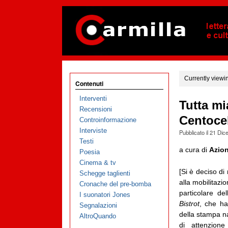
Currently viewi
Contenuti
Interventi
Tutta mi
Recensioni
Centoce
Controinformazione
Interviste
Pubblicato il
21 Dic
Testi
a cura di
Azion
Poesia
Cinema & tv
[Si è deciso di 
Schegge taglienti
alla mobilitazio
Cronache del pre-bomba
particolare del
I suonatori Jones
Bistrot
, che ha
Segnalazioni
della stampa n
AltroQuando
di attenzione