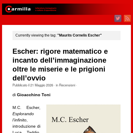
Currently viewing the tag:
"Maurits Cornelis Escher"
Escher: rigore matematico e
incanto dell’immaginazione
oltre le miserie e le prigioni
dell’ovvio
Pubblicato il
21 Maggio 2026
· in
Recensioni
·
di
Gioacchino Toni
M.C. Escher,
Esplorando
l’infinito
,
introduzione di
Luca Taddio,