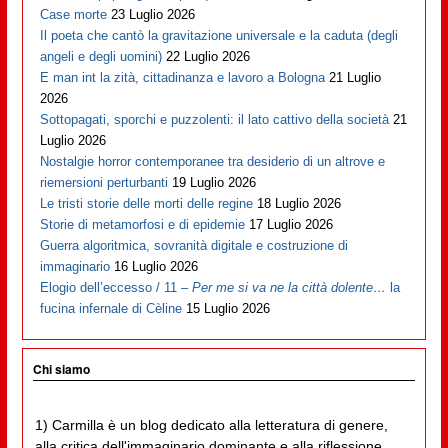
Case morte
23 Luglio 2026
Il poeta che cantò la gravitazione universale e la caduta (degli
angeli e degli uomini)
22 Luglio 2026
E man int la zità, cittadinanza e lavoro a Bologna
21 Luglio
2026
Sottopagati, sporchi e puzzolenti: il lato cattivo della società
21
Luglio 2026
Nostalgie horror contemporanee tra desiderio di un altrove e
riemersioni perturbanti
19 Luglio 2026
Le tristi storie delle morti delle regine
18 Luglio 2026
Storie di metamorfosi e di epidemie
17 Luglio 2026
Guerra algoritmica, sovranità digitale e costruzione di
immaginario
16 Luglio 2026
Elogio dell’eccesso / 11 –
Per me si va ne la città dolente…
la
fucina infernale di Cèline
15 Luglio 2026
Chi siamo
1) Carmilla è un blog dedicato alla letteratura di genere,
alla critica dell'immaginario dominante e alla riflessione