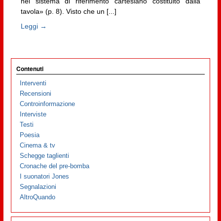
nel sistema di riferimento cartesiano costituito dalla
tavola» (p. 8). Visto che un [...]
Leggi →
Contenuti
Interventi
Recensioni
Controinformazione
Interviste
Testi
Poesia
Cinema & tv
Schegge taglienti
Cronache del pre-bomba
I suonatori Jones
Segnalazioni
AltroQuando