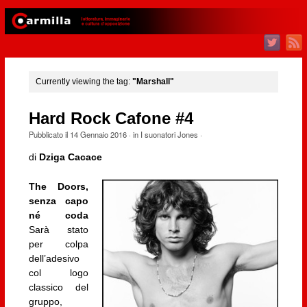
Currently viewing the tag:
"Marshall"
Hard Rock Cafone #4
Pubblicato il
14 Gennaio 2016
· in
I suonatori Jones
·
di
Dziga Cacace
The Doors,
senza capo
né coda
Sarà stato
per colpa
dell’adesivo
col logo
classico del
gruppo,