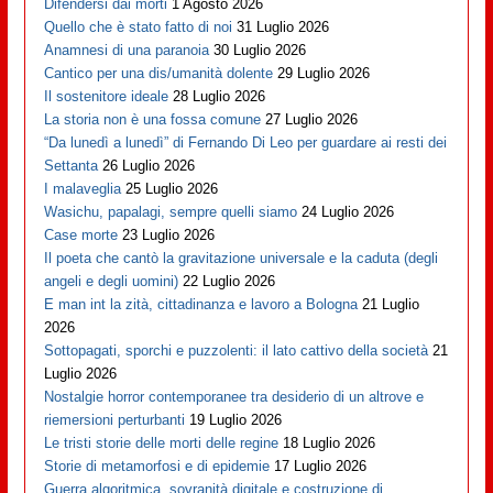
Difendersi dai morti
1 Agosto 2026
Quello che è stato fatto di noi
31 Luglio 2026
Anamnesi di una paranoia
30 Luglio 2026
Cantico per una dis/umanità dolente
29 Luglio 2026
Il sostenitore ideale
28 Luglio 2026
La storia non è una fossa comune
27 Luglio 2026
“Da lunedì a lunedì” di Fernando Di Leo per guardare ai resti dei
Settanta
26 Luglio 2026
I malaveglia
25 Luglio 2026
Wasichu, papalagi, sempre quelli siamo
24 Luglio 2026
Case morte
23 Luglio 2026
Il poeta che cantò la gravitazione universale e la caduta (degli
angeli e degli uomini)
22 Luglio 2026
E man int la zità, cittadinanza e lavoro a Bologna
21 Luglio
2026
Sottopagati, sporchi e puzzolenti: il lato cattivo della società
21
Luglio 2026
Nostalgie horror contemporanee tra desiderio di un altrove e
riemersioni perturbanti
19 Luglio 2026
Le tristi storie delle morti delle regine
18 Luglio 2026
Storie di metamorfosi e di epidemie
17 Luglio 2026
Guerra algoritmica, sovranità digitale e costruzione di