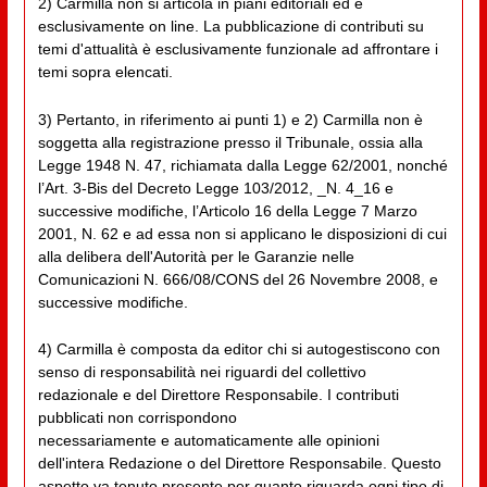
2) Carmilla non si articola in piani editoriali ed è
esclusivamente on line. La pubblicazione di contributi su
temi d'attualità è esclusivamente funzionale ad affrontare i
temi sopra elencati.
3) Pertanto, in riferimento ai punti 1) e 2) Carmilla non è
soggetta alla registrazione presso il Tribunale, ossia alla
Legge 1948 N. 47, richiamata dalla Legge 62/2001, nonché
l’Art. 3-Bis del Decreto Legge 103/2012, _N. 4_16 e
successive modifiche, l’Articolo 16 della Legge 7 Marzo
2001, N. 62 e ad essa non si applicano le disposizioni di cui
alla delibera dell'Autorità per le Garanzie nelle
Comunicazioni N. 666/08/CONS del 26 Novembre 2008, e
successive modifiche.
4) Carmilla è composta da editor chi si autogestiscono con
senso di responsabilità nei riguardi del collettivo
redazionale e del Direttore Responsabile. I contributi
pubblicati non corrispondono
necessariamente e automaticamente alle opinioni
dell'intera Redazione o del Direttore Responsabile. Questo
aspetto va tenuto presente per quanto riguarda ogni tipo di