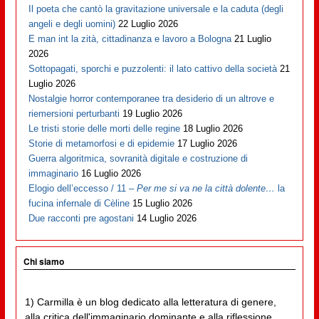
Il poeta che cantò la gravitazione universale e la caduta (degli
angeli e degli uomini)
22 Luglio 2026
E man int la zità, cittadinanza e lavoro a Bologna
21 Luglio
2026
Sottopagati, sporchi e puzzolenti: il lato cattivo della società
21
Luglio 2026
Nostalgie horror contemporanee tra desiderio di un altrove e
riemersioni perturbanti
19 Luglio 2026
Le tristi storie delle morti delle regine
18 Luglio 2026
Storie di metamorfosi e di epidemie
17 Luglio 2026
Guerra algoritmica, sovranità digitale e costruzione di
immaginario
16 Luglio 2026
Elogio dell’eccesso / 11 –
Per me si va ne la città dolente…
la
fucina infernale di Cèline
15 Luglio 2026
Due racconti pre agostani
14 Luglio 2026
Chi siamo
1) Carmilla è un blog dedicato alla letteratura di genere,
alla critica dell'immaginario dominante e alla riflessione