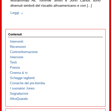
Muhammad Ali, Tommie Smith e John Carlos sono
divenuti simboli del riscatto afroamericano e con [...]
Leggi →
Contenuti
Interventi
Recensioni
Controinformazione
Interviste
Testi
Poesia
Cinema & tv
Schegge taglienti
Cronache del pre-bomba
I suonatori Jones
Segnalazioni
AltroQuando