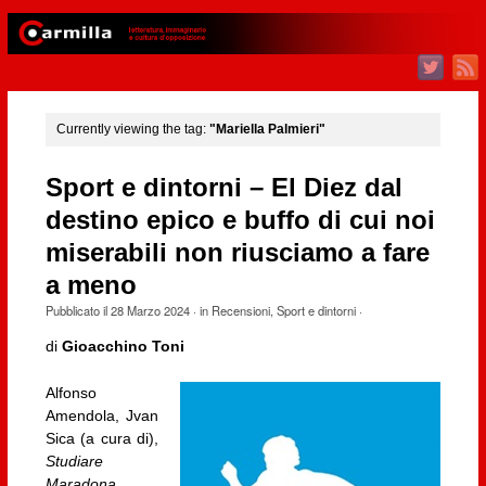
Currently viewing the tag:
"Mariella Palmieri"
Sport e dintorni – El Diez dal
destino epico e buffo di cui noi
miserabili non riusciamo a fare
a meno
Pubblicato il
28 Marzo 2024
· in
Recensioni
,
Sport e dintorni
·
di
Gioacchino Toni
Alfonso
Amendola, Jvan
Sica (a cura di),
Studiare
Maradona.