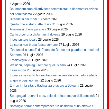
4 Agosto 2026
Dal modernismo all’attivismo femminista: la risemantizzazione
del primitivismo
2 Agosto 2026
Difendersi dai morti
1 Agosto 2026
Quello che è stato fatto di noi
31 Luglio 2026
Anamnesi di una paranoia
30 Luglio 2026
Cantico per una dis/umanità dolente
29 Luglio 2026
Il sostenitore ideale
28 Luglio 2026
La storia non è una fossa comune
27 Luglio 2026
“Da lunedì a lunedì” di Fernando Di Leo per guardare ai resti dei
Settanta
26 Luglio 2026
I malaveglia
25 Luglio 2026
Wasichu, papalagi, sempre quelli siamo
24 Luglio 2026
Case morte
23 Luglio 2026
Il poeta che cantò la gravitazione universale e la caduta (degli
angeli e degli uomini)
22 Luglio 2026
E man int la zità, cittadinanza e lavoro a Bologna
21 Luglio
2026
Sottopagati, sporchi e puzzolenti: il lato cattivo della società
21
Luglio 2026
Nostalgie horror contemporanee tra desiderio di un altrove e