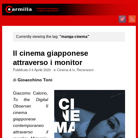
Currently viewing the tag:
"manga-cinema"
Il cinema giapponese
attraverso i monitor
Pubblicato il
4 Aprile 2020
· in
Cinema & tv
,
Recensioni
·
di
Gioacchino Toni
Giacomo Calorio,
To the Digital
Observer. Il
cinema
giapponese
contemporaneo
attraverso il