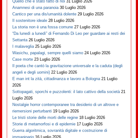
Quello che è stato fatto di noi
31 Luglio 2026
Anamnesi di una paranoia
30 Luglio 2026
Cantico per una dis/umanità dolente
29 Luglio 2026
Il sostenitore ideale
28 Luglio 2026
La storia non è una fossa comune
27 Luglio 2026
“Da lunedì a lunedì” di Fernando Di Leo per guardare ai resti dei
Settanta
26 Luglio 2026
I malaveglia
25 Luglio 2026
Wasichu, papalagi, sempre quelli siamo
24 Luglio 2026
Case morte
23 Luglio 2026
Il poeta che cantò la gravitazione universale e la caduta (degli
angeli e degli uomini)
22 Luglio 2026
E man int la zità, cittadinanza e lavoro a Bologna
21 Luglio
2026
Sottopagati, sporchi e puzzolenti: il lato cattivo della società
21
Luglio 2026
Nostalgie horror contemporanee tra desiderio di un altrove e
riemersioni perturbanti
19 Luglio 2026
Le tristi storie delle morti delle regine
18 Luglio 2026
Storie di metamorfosi e di epidemie
17 Luglio 2026
Guerra algoritmica, sovranità digitale e costruzione di
immaginario
16 Luglio 2026