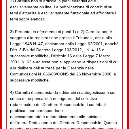
2) Carmilla non si articola in piani editoriali ed è
esclusivamente on line. La pubblicazione di contributi su
temi d'attualità è esclusivamente funzionale ad affrontare i
temi sopra elencati.
3) Pertanto, in riferimento ai punti 1) e 2) Carmilla non è
soggetta alla registrazione presso il Tribunale, ossia alla
Legge 1948 N. 47, richiamata dalla Legge 62/2001, nonché
l’Art. 3-Bis del Decreto Legge 103/2012, _N. 4_16 e
successive modifiche, l’Articolo 16 della Legge 7 Marzo
2001, N. 62 e ad essa non si applicano le disposizioni di cui
alla delibera dell'Autorità per le Garanzie nelle
Comunicazioni N. 666/08/CONS del 26 Novembre 2008, e
successive modifiche.
4) Carmilla è composta da editor chi si autogestiscono con
senso di responsabilità nei riguardi del collettivo
redazionale e del Direttore Responsabile. I contributi
pubblicati non corrispondono
necessariamente e automaticamente alle opinioni
dell'intera Redazione o del Direttore Responsabile. Questo
aspetto va tenuto presente per quanto riguarda ogni tipo di