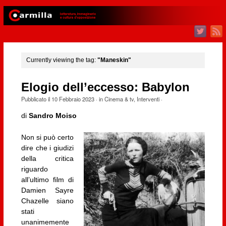
Currently viewing the tag:
"Maneskin"
Elogio dell’eccesso: Babylon
Pubblicato il
10 Febbraio 2023
· in
Cinema & tv
,
Interventi
·
di
Sandro Moiso
Non si può certo
dire che i giudizi
della critica
riguardo
all’ultimo film di
Damien Sayre
Chazelle siano
stati
unanimemente