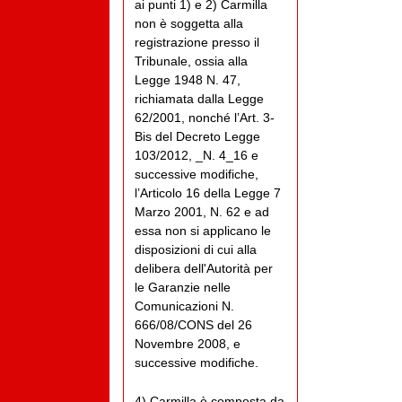
ai punti 1) e 2) Carmilla
non è soggetta alla
registrazione presso il
Tribunale, ossia alla
Legge 1948 N. 47,
richiamata dalla Legge
62/2001, nonché l’Art. 3-
Bis del Decreto Legge
103/2012, _N. 4_16 e
successive modifiche,
l’Articolo 16 della Legge 7
Marzo 2001, N. 62 e ad
essa non si applicano le
disposizioni di cui alla
delibera dell'Autorità per
le Garanzie nelle
Comunicazioni N.
666/08/CONS del 26
Novembre 2008, e
successive modifiche.
4) Carmilla è composta da