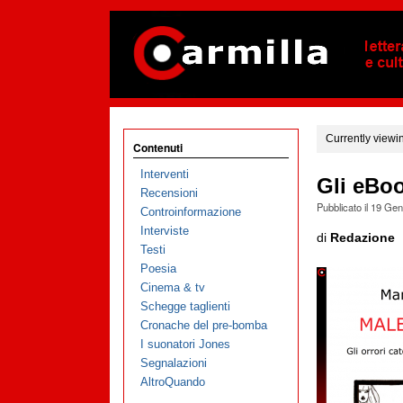
Currently viewi
Contenuti
Interventi
Gli eBoo
Recensioni
Pubblicato il
19 Gen
Controinformazione
Interviste
di
Redazione
Testi
Poesia
Cinema & tv
Schegge taglienti
Cronache del pre-bomba
I suonatori Jones
Segnalazioni
AltroQuando