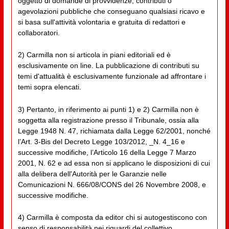
oggetto di domande di provvidenze, contributi o
agevolazioni pubbliche che conseguano qualsiasi ricavo e
si basa sull'attività volontaria e gratuita di redattori e
collaboratori.
2) Carmilla non si articola in piani editoriali ed è
esclusivamente on line. La pubblicazione di contributi su
temi d'attualità è esclusivamente funzionale ad affrontare i
temi sopra elencati.
3) Pertanto, in riferimento ai punti 1) e 2) Carmilla non è
soggetta alla registrazione presso il Tribunale, ossia alla
Legge 1948 N. 47, richiamata dalla Legge 62/2001, nonché
l’Art. 3-Bis del Decreto Legge 103/2012, _N. 4_16 e
successive modifiche, l’Articolo 16 della Legge 7 Marzo
2001, N. 62 e ad essa non si applicano le disposizioni di cui
alla delibera dell'Autorità per le Garanzie nelle
Comunicazioni N. 666/08/CONS del 26 Novembre 2008, e
successive modifiche.
4) Carmilla è composta da editor chi si autogestiscono con
senso di responsabilità nei riguardi del collettivo