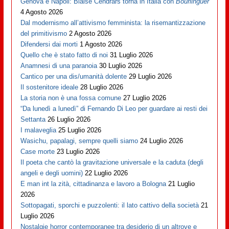
Genova è Napoli: Blaise Cendrars torna in Italia con
Bourlinguer
4 Agosto 2026
Dal modernismo all’attivismo femminista: la risemantizzazione
del primitivismo
2 Agosto 2026
Difendersi dai morti
1 Agosto 2026
Quello che è stato fatto di noi
31 Luglio 2026
Anamnesi di una paranoia
30 Luglio 2026
Cantico per una dis/umanità dolente
29 Luglio 2026
Il sostenitore ideale
28 Luglio 2026
La storia non è una fossa comune
27 Luglio 2026
“Da lunedì a lunedì” di Fernando Di Leo per guardare ai resti dei
Settanta
26 Luglio 2026
I malaveglia
25 Luglio 2026
Wasichu, papalagi, sempre quelli siamo
24 Luglio 2026
Case morte
23 Luglio 2026
Il poeta che cantò la gravitazione universale e la caduta (degli
angeli e degli uomini)
22 Luglio 2026
E man int la zità, cittadinanza e lavoro a Bologna
21 Luglio
2026
Sottopagati, sporchi e puzzolenti: il lato cattivo della società
21
Luglio 2026
Nostalgie horror contemporanee tra desiderio di un altrove e