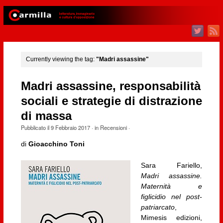
Currently viewing the tag:
"Madri assassine"
Madri assassine, responsabilità
sociali e strategie di distrazione
di massa
Pubblicato il
9 Febbraio 2017
· in
Recensioni
·
di
Gioacchino Toni
Sara Fariello,
Madri assassine.
Maternità e
figlicidio nel post-
patriarcato
,
Mimesis edizioni,