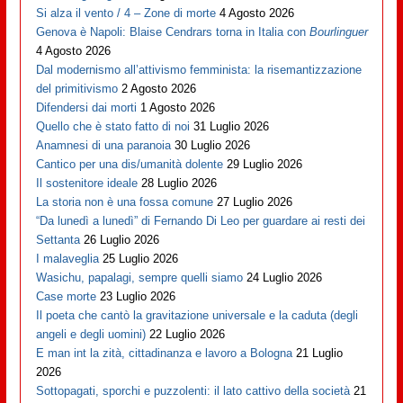
Si alza il vento / 4 – Zone di morte
4 Agosto 2026
Genova è Napoli: Blaise Cendrars torna in Italia con
Bourlinguer
4 Agosto 2026
Dal modernismo all’attivismo femminista: la risemantizzazione
del primitivismo
2 Agosto 2026
Difendersi dai morti
1 Agosto 2026
Quello che è stato fatto di noi
31 Luglio 2026
Anamnesi di una paranoia
30 Luglio 2026
Cantico per una dis/umanità dolente
29 Luglio 2026
Il sostenitore ideale
28 Luglio 2026
La storia non è una fossa comune
27 Luglio 2026
“Da lunedì a lunedì” di Fernando Di Leo per guardare ai resti dei
Settanta
26 Luglio 2026
I malaveglia
25 Luglio 2026
Wasichu, papalagi, sempre quelli siamo
24 Luglio 2026
Case morte
23 Luglio 2026
Il poeta che cantò la gravitazione universale e la caduta (degli
angeli e degli uomini)
22 Luglio 2026
E man int la zità, cittadinanza e lavoro a Bologna
21 Luglio
2026
Sottopagati, sporchi e puzzolenti: il lato cattivo della società
21