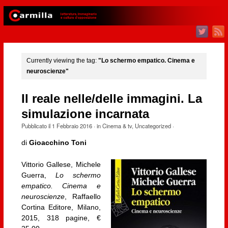
Currently viewing the tag:
"Lo schermo empatico. Cinema e
neuroscienze"
Il reale nelle/delle immagini. La
simulazione incarnata
Pubblicato il
1 Febbraio 2016
· in
Cinema & tv
,
Uncategorized
·
di
Gioacchino Toni
Vittorio Gallese, Michele
Guerra,
Lo schermo
empatico. Cinema e
neuroscienze
, Raffaello
Cortina Editore, Milano,
2015, 318 pagine, €