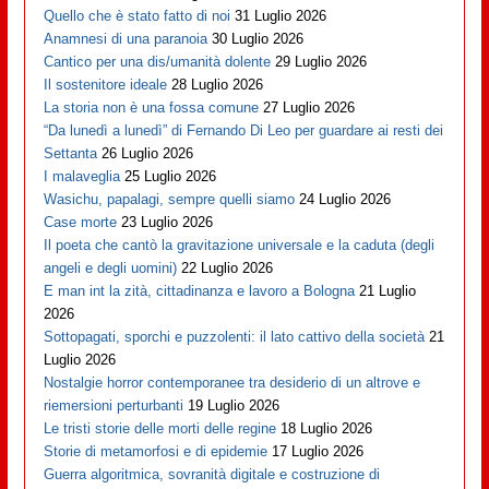
Quello che è stato fatto di noi
31 Luglio 2026
Anamnesi di una paranoia
30 Luglio 2026
Cantico per una dis/umanità dolente
29 Luglio 2026
Il sostenitore ideale
28 Luglio 2026
La storia non è una fossa comune
27 Luglio 2026
“Da lunedì a lunedì” di Fernando Di Leo per guardare ai resti dei
Settanta
26 Luglio 2026
I malaveglia
25 Luglio 2026
Wasichu, papalagi, sempre quelli siamo
24 Luglio 2026
Case morte
23 Luglio 2026
Il poeta che cantò la gravitazione universale e la caduta (degli
angeli e degli uomini)
22 Luglio 2026
E man int la zità, cittadinanza e lavoro a Bologna
21 Luglio
2026
Sottopagati, sporchi e puzzolenti: il lato cattivo della società
21
Luglio 2026
Nostalgie horror contemporanee tra desiderio di un altrove e
riemersioni perturbanti
19 Luglio 2026
Le tristi storie delle morti delle regine
18 Luglio 2026
Storie di metamorfosi e di epidemie
17 Luglio 2026
Guerra algoritmica, sovranità digitale e costruzione di