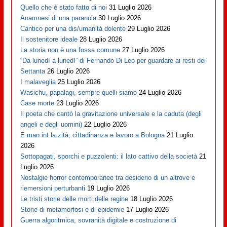
Quello che è stato fatto di noi
31 Luglio 2026
Anamnesi di una paranoia
30 Luglio 2026
Cantico per una dis/umanità dolente
29 Luglio 2026
Il sostenitore ideale
28 Luglio 2026
La storia non è una fossa comune
27 Luglio 2026
“Da lunedì a lunedì” di Fernando Di Leo per guardare ai resti dei
Settanta
26 Luglio 2026
I malaveglia
25 Luglio 2026
Wasichu, papalagi, sempre quelli siamo
24 Luglio 2026
Case morte
23 Luglio 2026
Il poeta che cantò la gravitazione universale e la caduta (degli
angeli e degli uomini)
22 Luglio 2026
E man int la zità, cittadinanza e lavoro a Bologna
21 Luglio
2026
Sottopagati, sporchi e puzzolenti: il lato cattivo della società
21
Luglio 2026
Nostalgie horror contemporanee tra desiderio di un altrove e
riemersioni perturbanti
19 Luglio 2026
Le tristi storie delle morti delle regine
18 Luglio 2026
Storie di metamorfosi e di epidemie
17 Luglio 2026
Guerra algoritmica, sovranità digitale e costruzione di