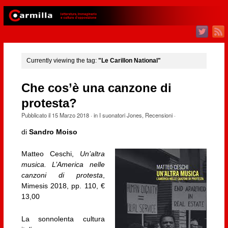
Currently viewing the tag:
"Le Carillon National"
Che cos’è una canzone di
protesta?
Pubblicato il
15 Marzo 2018
· in
I suonatori Jones
,
Recensioni
·
di
Sandro Moiso
Matteo Ceschi,
Un’altra
musica. L’America nelle
canzoni di protesta
,
Mimesis 2018, pp. 110, €
13,00
La sonnolenta cultura