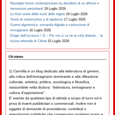
Nostalgie horror contemporanee tra desiderio di un altrove e
riemersioni perturbanti
19 Luglio 2026
Le tristi storie delle morti delle regine
18 Luglio 2026
Storie di metamorfosi e di epidemie
17 Luglio 2026
Guerra algoritmica, sovranità digitale e costruzione di
immaginario
16 Luglio 2026
Elogio dell’eccesso / 11 –
Per me si va ne la città dolente…
la
fucina infernale di Cèline
15 Luglio 2026
Chi siamo
1) Carmilla è un blog dedicato alla letteratura di genere,
alla critica dell'immaginario dominante e alla riflessione
culturale, artistica, politica, sociologica e filosofica,
riassumibile nella dicitura: “letteratura, immaginario e
cultura d'opposizione”.
E' esente da qualsiasi tipo di attività a scopo di lucro ed è
priva di inserti pubblicitari o commerciali. Inoltre non è
oggetto di domande di provvidenze, contributi o
agevolazioni pubbliche che conseguano qualsiasi ricavo e